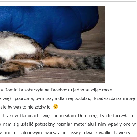
ka Dominika zobaczyła na Facebooku jedno ze zdjęć mojej
ziwię) i poprosiła, bym uszyła dla niej podobną. Rzadko zdarza mi się
ale by was to nie zdziwiło.
 braki w tkaninach, więc poprosiłam Dominikę, by dostarczyła mi
o nam się ustalić potrzebny rozmiar materiału i nim wpadły one w
 w moim salonowym warsztacie leżały dwa kawałki bawełny –