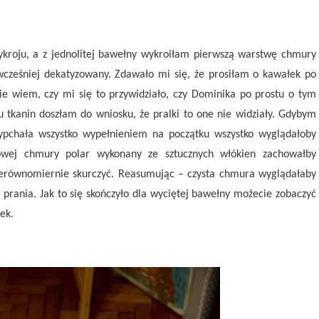
ykroju, a z jednolitej bawełny wykroiłam pierwszą warstwę chmury
wcześniej dekatyzowany. Zdawało mi się, że prosiłam o kawałek po
ie wiem, czy mi się to przywidziało, czy Dominika po prostu o tym
tkanin doszłam do wniosku, że pralki to one nie widziały. Gdybym
wypchała wszystko wypełnieniem na początku wszystko wyglądałoby
otowej chmury polar wykonany ze sztucznych włókien zachowałby
nierównomiernie skurczyć. Reasumując – czysta chmura wyglądałaby
prania. Jak to się skończyło dla wyciętej bawełny możecie zobaczyć
ek.