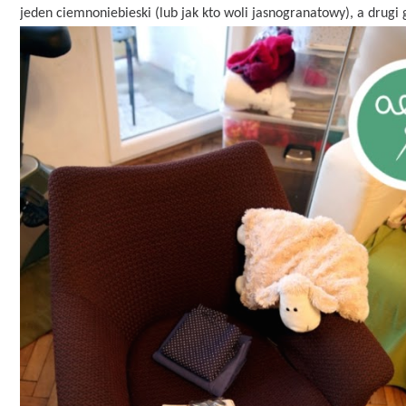
jeden ciemnoniebieski (lub jak kto woli jasnogranatowy), a drugi