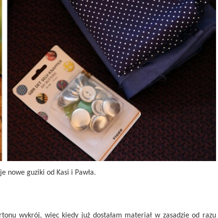
e nowe guziki od Kasi i Pawła.
tonu wykrój, więc kiedy już dostałam materiał w zasadzie od razu