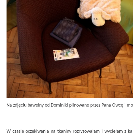
Na zdjęciu bawełny od Dominiki pilnowane przez Pana Owcę i moj
W czasie oczekiwania na tkaniny rozrysowałam i wycięłam z kar