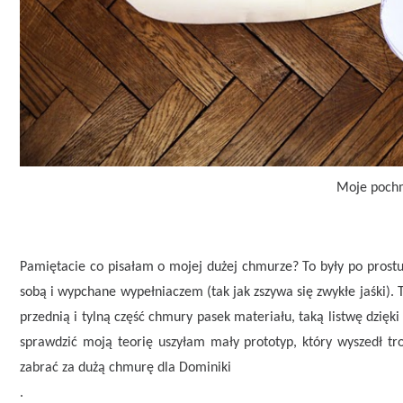
Moje poch
Pamiętacie co pisałam o mojej dużej chmurze? To były po prostu d
sobą i wypchane wypełniaczem (tak jak zszywa się zwykłe jaśki
przednią i tylną część chmury pasek materiału, taką listwę dzięki
sprawdzić moją teorię uszyłam mały prototyp, który wyszedł tro
zabrać za dużą chmurę dla Dominiki
.