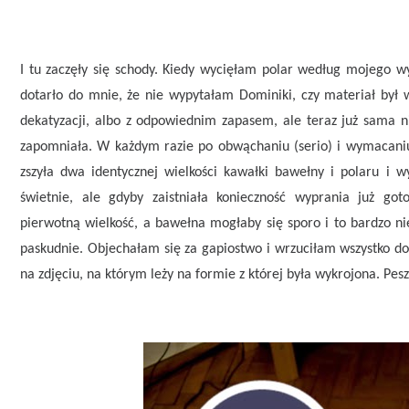
I tu zaczęły się schody. Kiedy wycięłam polar według mojego w
dotarło do mnie, że nie wypytałam Dominiki, czy materiał był 
dekatyzacji, albo z odpowiednim zapasem, ale teraz już sama n
zapomniała. W każdym razie po obwąchaniu (serio) i wymacaniu 
zszyła dwa identycznej wielkości kawałki bawełny i polaru i 
świetnie, ale gdyby zaistniała konieczność wyprania już g
pierwotną wielkość, a bawełna mogłaby się sporo i to bardzo 
paskudnie. Objechałam się za gapiostwo i wrzuciłam wszystko do 
na zdjęciu, na którym leży na formie z której była wykrojona. Pesz