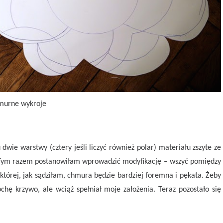
murne wykroje
wie warstwy (cztery jeśli liczyć również polar) materiału zszyte ze
). Tym razem postanowiłam wprowadzić modyfikację – wszyć pomiędzy
 której, jak sądziłam, chmura będzie bardziej foremna i pękata. Żeby
chę krzywo, ale wciąż spełniał moje założenia. Teraz pozostało się