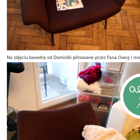
Na zdjęciu bawełny od Dominiki pilnowane przez Pana Owcę i moj