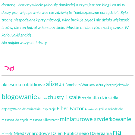
domenę. Wszyscy wiecie (albo się dowiecie) o czym jest ten blog i co mi w
duszy gra, więc pewnie was nie zdziwią te "niebezpieczne narzędzia". Było
trochę niespodzianek przy migracji, więc brakuje zdjęć i nie działa większość
linków, ale ten bajzel w końcu zniknie. Musicie mi dać tylko trochę czasu. W
końcu jakiś znajdę.
Ale najpierw szycie. I druty.
Tagi
alize
akcesoria robótkowe
Art Bombers Warsaw
ażury
bezprojektowie
blogowanie
chusty i szale
dla dzieci
dla
czapka
bluzka
Fiber Factor
erpegowca
dziewiarskie inspiracje
książki o rękodziele
komin
miniaturowe szydełkowanie
maszyna do szycia
maszyna Silvercrest
na
Międzynarodowy Dzień Publicznego Dziergania
mitenki