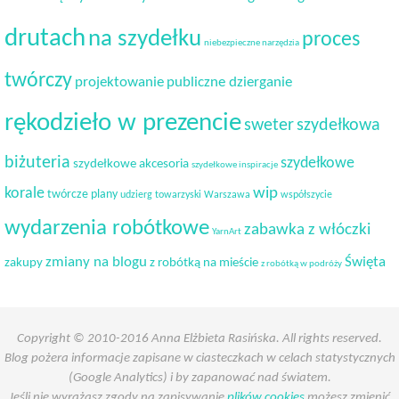
drutach
na szydełku
proces
niebezpieczne narzędzia
twórczy
projektowanie
publiczne dzierganie
rękodzieło w prezencie
sweter
szydełkowa
biżuteria
szydełkowe
szydełkowe akcesoria
szydełkowe inspiracje
korale
wip
twórcze plany
udzierg towarzyski
Warszawa
współszycie
wydarzenia robótkowe
zabawka z włóczki
YarnArt
Święta
zmiany na blogu
zakupy
z robótką na mieście
z robótką w podróży
Copyright © 2010-2016 Anna Elżbieta Rasińska. All rights reserved.
Blog pożera informacje zapisane w ciasteczkach w celach statystycznych
(Google Analytics) i by zapanować nad światem.
Jeśli nie wyrażasz zgody na zapisywanie
plików cookies
możesz zmienić