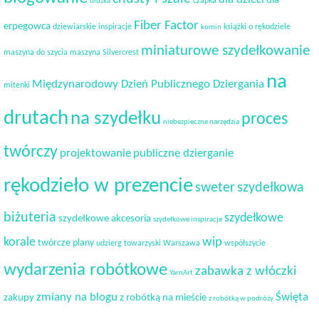
dla
czapka
bluzka
Fiber Factor
erpegowca
dziewiarskie inspiracje
książki o rękodziele
komin
miniaturowe szydełkowanie
maszyna do szycia
maszyna Silvercrest
na
Międzynarodowy Dzień Publicznego Dziergania
mitenki
drutach
na szydełku
proces
niebezpieczne narzędzia
twórczy
projektowanie
publiczne dzierganie
rękodzieło w prezencie
sweter
szydełkowa
biżuteria
szydełkowe
szydełkowe akcesoria
szydełkowe inspiracje
korale
wip
twórcze plany
udzierg towarzyski
Warszawa
współszycie
wydarzenia robótkowe
zabawka z włóczki
YarnArt
Święta
zmiany na blogu
zakupy
z robótką na mieście
z robótką w podróży