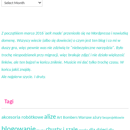
Z początkiem marca 2016 'aeR made' przeniosło się na Wordpressa i nowiutką
domenę. Wszyscy wiecie (albo się dowiecie) o czym jest ten blog i co mi w
duszy gra, więc pewnie was nie zdziwią te "niebezpieczne narzędzia". Było
trochę niespodzianek przy migracji, więc brakuje zdjęć i nie działa większość
linków, ale ten bajzel w końcu zniknie. Musicie mi dać tylko trochę czasu. W
końcu jakiś znajdę.
Ale najpierw szycie. I druty.
Tagi
alize
akcesoria robótkowe
Art Bombers Warsaw
ażury
bezprojektowie
blogowanie
chusty i szale
dla dzieci