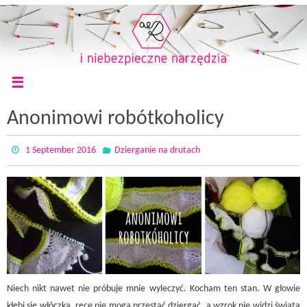
Anonimowi robótkoholicy
1 September 2016
Dzierganie na drutach
Niech nikt nawet nie próbuje mnie wyleczyć. Kocham ten stan. W głowie
kłębi się włóczka, ręce nie mogą przestać dziergać, a wzrok nie widzi świata