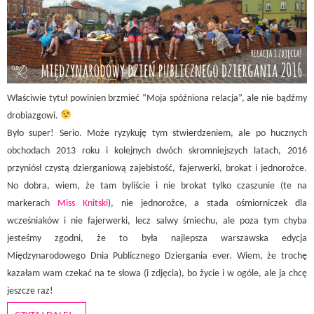
Właściwie tytuł powinien brzmieć “Moja spóźniona relacja”, ale nie bądźmy
drobiazgowi.
Było super! Serio. Może ryzykuję tym stwierdzeniem, ale po hucznych
obchodach 2013 roku i kolejnych dwóch skromniejszych latach, 2016
przyniósł czystą dzierganiową zajebistość, fajerwerki, brokat i jednorożce.
No dobra, wiem, że tam byliście i nie brokat tylko czaszunie (te na
markerach
Miss Knitski
), nie jednorożce, a stada ośmiorniczek dla
wcześniaków i nie fajerwerki, lecz salwy śmiechu, ale poza tym chyba
jesteśmy zgodni, że to była najlepsza warszawska edycja
Międzynarodowego Dnia Publicznego Dziergania ever. Wiem, że trochę
kazałam wam czekać na te słowa (i zdjęcia), bo życie i w ogóle, ale ja chcę
jeszcze raz!