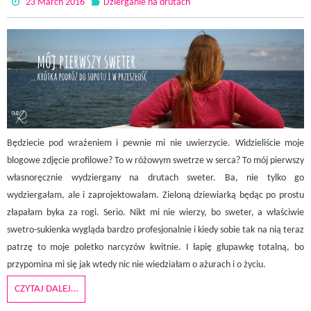
23 March 2016
Dzierganie na drutach
Będziecie pod wrażeniem i pewnie mi nie uwierzycie. Widzieliście moje
blogowe zdjęcie profilowe? To w różowym swetrze w serca? To mój pierwszy
własnoręcznie wydziergany na drutach sweter. Ba, nie tylko go
wydziergałam, ale i zaprojektowałam. Zieloną dziewiarką będąc po prostu
złapałam byka za rogi. Serio. Nikt mi nie wierzy, bo sweter, a właściwie
swetro-sukienka wygląda bardzo profesjonalnie i kiedy sobie tak na nią teraz
patrzę to moje poletko narcyzów kwitnie. I łapię głupawkę totalną, bo
przypomina mi się jak wtedy nic nie wiedziałam o ażurach i o życiu.
CZYTAJ DALEJ…