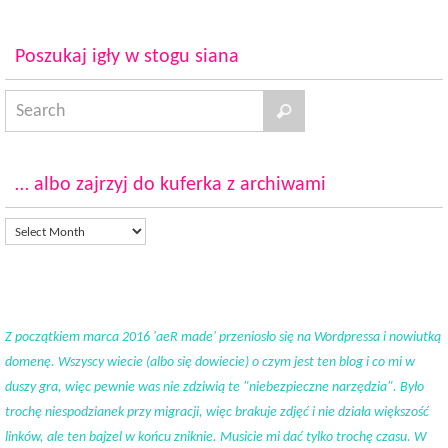
Poszukaj igły w stogu siana
… albo zajrzyj do kuferka z archiwami
Z początkiem marca 2016 'aeR made' przeniosło się na Wordpressa i nowiutką
domenę. Wszyscy wiecie (albo się dowiecie) o czym jest ten blog i co mi w
duszy gra, więc pewnie was nie zdziwią te "niebezpieczne narzędzia". Było
trochę niespodzianek przy migracji, więc brakuje zdjęć i nie działa większość
linków, ale ten bajzel w końcu zniknie. Musicie mi dać tylko trochę czasu. W