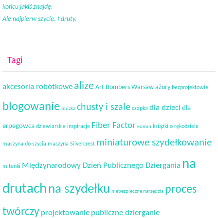
końcu jakiś znajdę.
Ale najpierw szycie. I druty.
Tagi
alize
akcesoria robótkowe
Art Bombers Warsaw
ażury
bezprojektowie
blogowanie
chusty i szale
dla dzieci
dla
czapka
bluzka
Fiber Factor
erpegowca
dziewiarskie inspiracje
książki o rękodziele
komin
miniaturowe szydełkowanie
maszyna do szycia
maszyna Silvercrest
na
Międzynarodowy Dzień Publicznego Dziergania
mitenki
drutach
na szydełku
proces
niebezpieczne narzędzia
twórczy
projektowanie
publiczne dzierganie