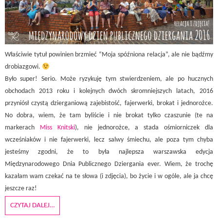
Właściwie tytuł powinien brzmieć “Moja spóźniona relacja”, ale nie bądźmy
drobiazgowi.
Było super! Serio. Może ryzykuję tym stwierdzeniem, ale po hucznych
obchodach 2013 roku i kolejnych dwóch skromniejszych latach, 2016
przyniósł czystą dzierganiową zajebistość, fajerwerki, brokat i jednorożce.
No dobra, wiem, że tam byliście i nie brokat tylko czaszunie (te na
markerach
Miss Knitski
), nie jednorożce, a stada ośmiorniczek dla
wcześniaków i nie fajerwerki, lecz salwy śmiechu, ale poza tym chyba
jesteśmy zgodni, że to była najlepsza warszawska edycja
Międzynarodowego Dnia Publicznego Dziergania ever. Wiem, że trochę
kazałam wam czekać na te słowa (i zdjęcia), bo życie i w ogóle, ale ja chcę
jeszcze raz!
CZYTAJ DALEJ…