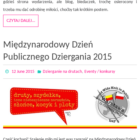
gdzieś strona wydarzenia, ale blog, biedaczek, trochę osierocony i
trzeba mu dać odrobinę miłości, choćby tak krótkim postem.
CZYTAJ DALEJ…
Międzynarodowy Dzień
Publicznego Dziergania 2015
,
12 June 2015
Dzierganie na drutach
Eventy / konkursy
Cześć kochani! Szalenie miło mi jest was zaprosić na Międzynarodowy Dzień