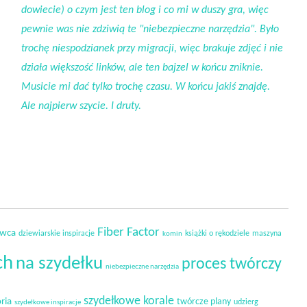
dowiecie) o czym jest ten blog i co mi w duszy gra, więc
pewnie was nie zdziwią te "niebezpieczne narzędzia". Było
trochę niespodzianek przy migracji, więc brakuje zdjęć i nie
działa większość linków, ale ten bajzel w końcu zniknie.
Musicie mi dać tylko trochę czasu. W końcu jakiś znajdę.
Ale najpierw szycie. I druty.
Fiber Factor
owca
dziewiarskie inspiracje
książki o rękodziele
maszyna
komin
ch
na szydełku
proces twórczy
niebezpieczne narzędzia
szydełkowe korale
ria
twórcze plany
udzierg
szydełkowe inspiracje