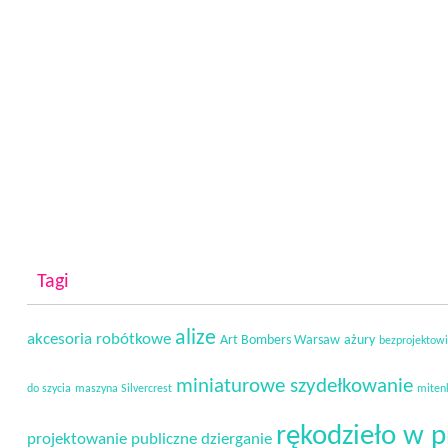
Tagi
alize
akcesoria robótkowe
Art Bombers Warsaw
ażury
bezprojektow
miniaturowe szydełkowanie
do szycia
maszyna Silvercrest
miten
rękodzieło w p
projektowanie
publiczne dzierganie