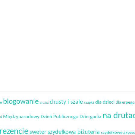
blogowanie
chusty i szale
dla dzieci
dla erpeg
ie
czapka
bluzka
na druta
Międzynarodowy Dzień Publicznego Dziergania
ki
rezencie
sweter
szydełkowa biżuteria
szydełkowe akceso