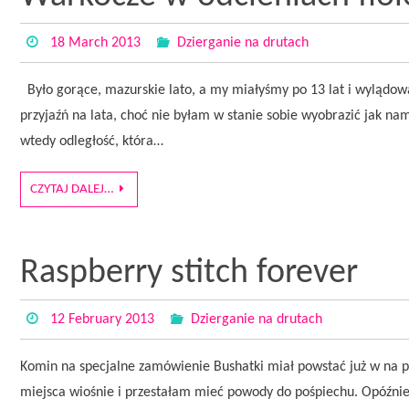
18 March 2013
Dzierganie na drutach
Było gorące, mazurskie lato, a my miałyśmy po 13 lat i wylądow
przyjaźń na lata, choć nie byłam w stanie sobie wyobrazić jak nam
wtedy odległość, która…
CZYTAJ DALEJ…
Raspberry stitch forever
12 February 2013
Dzierganie na drutach
Komin na specjalne zamówienie Bushatki miał powstać już w na po
miejsca wiośnie i przestałam mieć powody do pośpiechu. Opóźnien