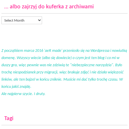
… albo zajrzyj do kuferka z archiwami
Z początkiem marca 2016 'aeR made' przeniosło się na Wordpressa i nowiutką
domenę. Wszyscy wiecie (albo się dowiecie) o czym jest ten blog i co mi w
duszy gra, więc pewnie was nie zdziwią te "niebezpieczne narzędzia". Było
trochę niespodzianek przy migracji, więc brakuje zdjęć i nie działa większość
linków, ale ten bajzel w końcu zniknie. Musicie mi dać tylko trochę czasu. W
końcu jakiś znajdę.
Ale najpierw szycie. I druty.
Tagi