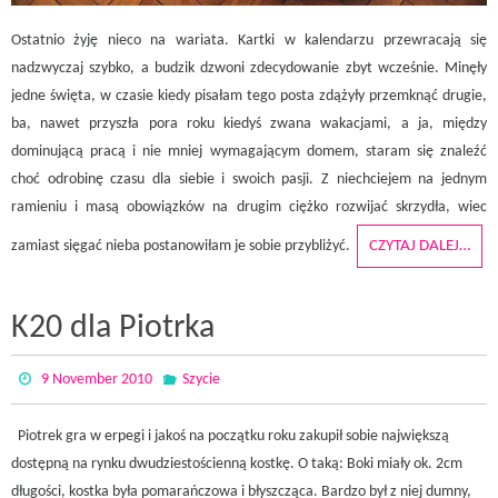
Ostatnio żyję nieco na wariata. Kartki w kalendarzu przewracają się
nadzwyczaj szybko, a budzik dzwoni zdecydowanie zbyt wcześnie. Minęły
jedne święta, w czasie kiedy pisałam tego posta zdążyły przemknąć drugie,
ba, nawet przyszła pora roku kiedyś zwana wakacjami, a ja, między
dominującą pracą i nie mniej wymagającym domem, staram się znaleźć
choć odrobinę czasu dla siebie i swoich pasji. Z niechciejem na jednym
ramieniu i masą obowiązków na drugim ciężko rozwijać skrzydła, wiec
zamiast sięgać nieba postanowiłam je sobie przybliżyć.
CZYTAJ DALEJ…
K20 dla Piotrka
9 November 2010
Szycie
Piotrek gra w erpegi i jakoś na początku roku zakupił sobie największą
dostępną na rynku dwudziestościenną kostkę. O taką: Boki miały ok. 2cm
długości, kostka była pomarańczowa i błyszcząca. Bardzo był z niej dumny,