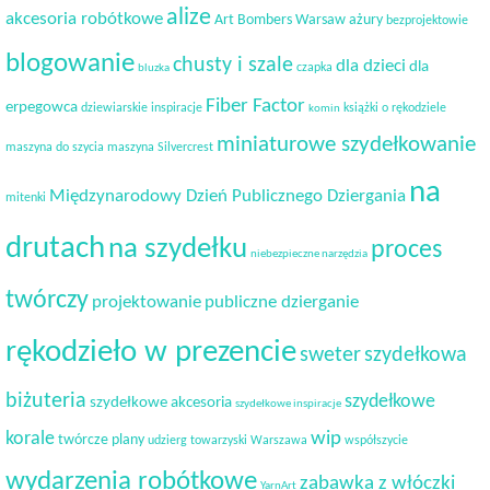
alize
akcesoria robótkowe
Art Bombers Warsaw
ażury
bezprojektowie
blogowanie
chusty i szale
dla dzieci
dla
czapka
bluzka
Fiber Factor
erpegowca
dziewiarskie inspiracje
książki o rękodziele
komin
miniaturowe szydełkowanie
maszyna do szycia
maszyna Silvercrest
na
Międzynarodowy Dzień Publicznego Dziergania
mitenki
drutach
na szydełku
proces
niebezpieczne narzędzia
twórczy
projektowanie
publiczne dzierganie
rękodzieło w prezencie
sweter
szydełkowa
biżuteria
szydełkowe
szydełkowe akcesoria
szydełkowe inspiracje
korale
wip
twórcze plany
udzierg towarzyski
Warszawa
współszycie
wydarzenia robótkowe
zabawka z włóczki
YarnArt