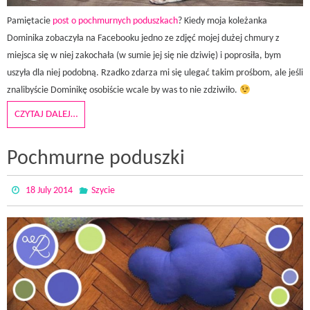
Pamiętacie
post o pochmurnych poduszkach
? Kiedy moja koleżanka
Dominika zobaczyła na Facebooku jedno ze zdjęć mojej dużej chmury z
miejsca się w niej zakochała (w sumie jej się nie dziwię) i poprosiła, bym
uszyła dla niej podobną. Rzadko zdarza mi się ulegać takim prośbom, ale jeśli
znalibyście Dominikę osobiście wcale by was to nie zdziwiło.
CZYTAJ DALEJ…
Pochmurne poduszki
18 July 2014
Szycie