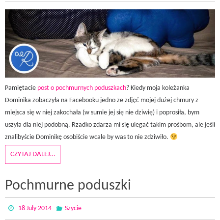
Pamiętacie
post o pochmurnych poduszkach
? Kiedy moja koleżanka
Dominika zobaczyła na Facebooku jedno ze zdjęć mojej dużej chmury z
miejsca się w niej zakochała (w sumie jej się nie dziwię) i poprosiła, bym
uszyła dla niej podobną. Rzadko zdarza mi się ulegać takim prośbom, ale jeśli
znalibyście Dominikę osobiście wcale by was to nie zdziwiło.
CZYTAJ DALEJ…
Pochmurne poduszki
18 July 2014
Szycie