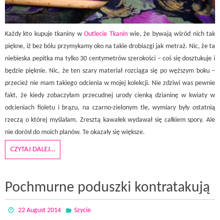
Każdy kto kupuje tkaniny w
Outlecie Tkanin
wie, że bywają wśród nich tak
piękne, iż bez bólu przymykamy oko na takie drobiazgi jak metraż. Nic, że ta
niebieska pepitka ma tylko 30 centymetrów szerokości – coś się dosztukuje i
będzie pięknie. Nic, że ten szary materiał rozciąga się po węższym boku –
przecież nie mam takiego odcienia w mojej kolekcji. Nie zdziwi was pewnie
fakt, że kiedy zobaczyłam przecudnej urody cienką dzianinę w kwiaty w
odcieniach fioletu i brązu, na czarno-zielonym tle, wymiary były ostatnią
rzeczą o której myślałam. Zresztą kawałek wydawał się całkiem spory. Ale
nie dorósł do moich planów. Te okazały się większe.
CZYTAJ DALEJ…
Pochmurne poduszki kontratakują
22 August 2014
Szycie