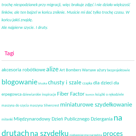
trochę niespodzianek przy migracji, więc brakuje zdjęć i nie działa większość
linków, ale ten bajzel w końcu zniknie. Musicie mi dać tylko trochę czasu. W
końcu jakiś znajdę.
Ale najpierw szycie. I druty.
Tagi
alize
akcesoria robótkowe
Art Bombers Warsaw
ażury
bezprojektowie
blogowanie
chusty i szale
dla dzieci
dla
czapka
bluzka
Fiber Factor
erpegowca
dziewiarskie inspiracje
książki o rękodziele
komin
miniaturowe szydełkowanie
maszyna do szycia
maszyna Silvercrest
na
Międzynarodowy Dzień Publicznego Dziergania
mitenki
drutach
na szydełku
proces
niebezpieczne narzędzia