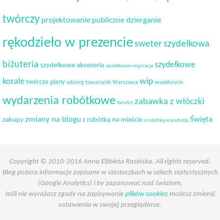
twórczy
projektowanie
publiczne dzierganie
rękodzieło w prezencie
sweter
szydełkowa
biżuteria
szydełkowe
szydełkowe akcesoria
szydełkowe inspiracje
korale
wip
twórcze plany
udzierg towarzyski
Warszawa
współszycie
wydarzenia robótkowe
zabawka z włóczki
YarnArt
Święta
zmiany na blogu
zakupy
z robótką na mieście
z robótką w podróży
Copyright © 2010-2016 Anna Elżbieta Rasińska. All rights reserved.
Blog pożera informacje zapisane w ciasteczkach w celach statystycznych
(Google Analytics) i by zapanować nad światem.
Jeśli nie wyrażasz zgody na zapisywanie
plików cookies
możesz zmienić
ustawienia w swojej przeglądarce.