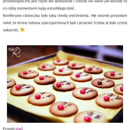
przedświąteczny jest ciężki dla dziewiarek i choćby nie wiem jak kochały to
co robią momentami mają wszystkiego dość.
Reniferowe ciasteczka były taką chwilą wytchnienia. We wtorek przeżyłam
nalot ze strony tabuna zaprzyjaźnionych bab i przecież trzeba je było czymś
nakarmić.
Przepis
stąd
.