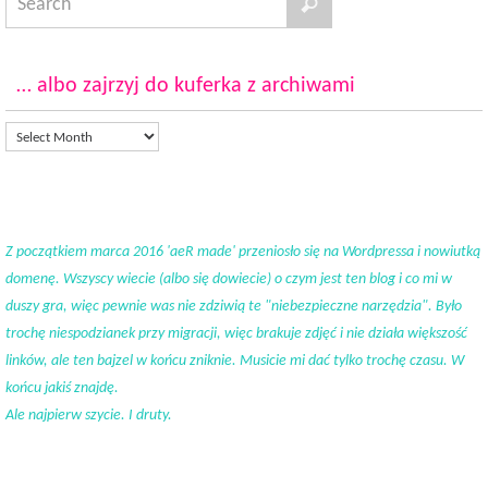
… albo zajrzyj do kuferka z archiwami
Z początkiem marca 2016 'aeR made' przeniosło się na Wordpressa i nowiutką
domenę. Wszyscy wiecie (albo się dowiecie) o czym jest ten blog i co mi w
duszy gra, więc pewnie was nie zdziwią te "niebezpieczne narzędzia". Było
trochę niespodzianek przy migracji, więc brakuje zdjęć i nie działa większość
linków, ale ten bajzel w końcu zniknie. Musicie mi dać tylko trochę czasu. W
końcu jakiś znajdę.
Ale najpierw szycie. I druty.