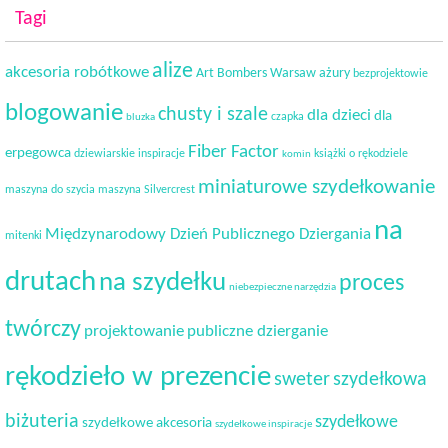
Tagi
alize
akcesoria robótkowe
Art Bombers Warsaw
ażury
bezprojektowie
blogowanie
chusty i szale
dla dzieci
dla
czapka
bluzka
Fiber Factor
erpegowca
dziewiarskie inspiracje
książki o rękodziele
komin
miniaturowe szydełkowanie
maszyna do szycia
maszyna Silvercrest
na
Międzynarodowy Dzień Publicznego Dziergania
mitenki
drutach
na szydełku
proces
niebezpieczne narzędzia
twórczy
projektowanie
publiczne dzierganie
rękodzieło w prezencie
sweter
szydełkowa
biżuteria
szydełkowe
szydełkowe akcesoria
szydełkowe inspiracje