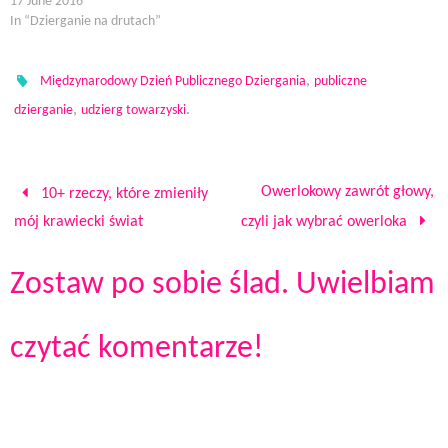
17 June 2016
)
w
o
n
)
w
d
In “Dzierganie na drutach”
)
o
w
)
,
Międzynarodowy Dzień Publicznego Dziergania
publiczne
,
.
dzierganie
udzierg towarzyski
Owerlokowy zawrót głowy,
10+ rzeczy, które zmieniły
mój krawiecki świat
czyli jak wybrać owerloka
Zostaw po sobie ślad. Uwielbiam
czytać komentarze!