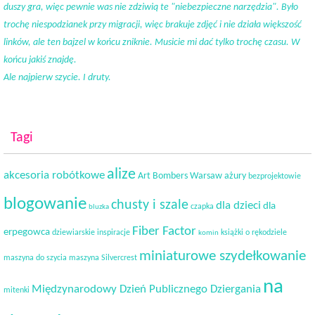
duszy gra, więc pewnie was nie zdziwią te "niebezpieczne narzędzia". Było
trochę niespodzianek przy migracji, więc brakuje zdjęć i nie działa większość
linków, ale ten bajzel w końcu zniknie. Musicie mi dać tylko trochę czasu. W
końcu jakiś znajdę.
Ale najpierw szycie. I druty.
Tagi
alize
akcesoria robótkowe
Art Bombers Warsaw
ażury
bezprojektowie
blogowanie
chusty i szale
dla dzieci
dla
czapka
bluzka
Fiber Factor
erpegowca
dziewiarskie inspiracje
książki o rękodziele
komin
miniaturowe szydełkowanie
maszyna do szycia
maszyna Silvercrest
na
Międzynarodowy Dzień Publicznego Dziergania
mitenki