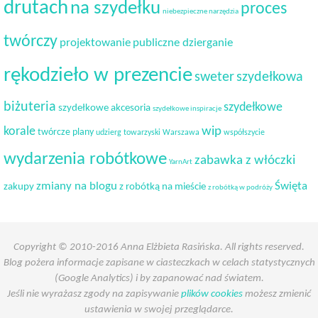
drutach
na szydełku
proces
niebezpieczne narzędzia
twórczy
projektowanie
publiczne dzierganie
rękodzieło w prezencie
sweter
szydełkowa
biżuteria
szydełkowe
szydełkowe akcesoria
szydełkowe inspiracje
korale
wip
twórcze plany
udzierg towarzyski
Warszawa
współszycie
wydarzenia robótkowe
zabawka z włóczki
YarnArt
Święta
zmiany na blogu
zakupy
z robótką na mieście
z robótką w podróży
Copyright © 2010-2016 Anna Elżbieta Rasińska. All rights reserved.
Blog pożera informacje zapisane w ciasteczkach w celach statystycznych
(Google Analytics) i by zapanować nad światem.
Jeśli nie wyrażasz zgody na zapisywanie
plików cookies
możesz zmienić
ustawienia w swojej przeglądarce.