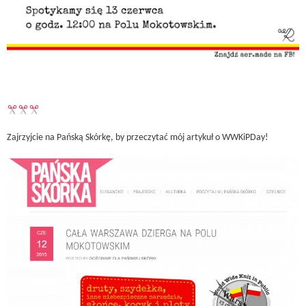
Zajrzyjcie na Pańską Skórkę, by przeczytać mój artykuł o WWKiPDay!