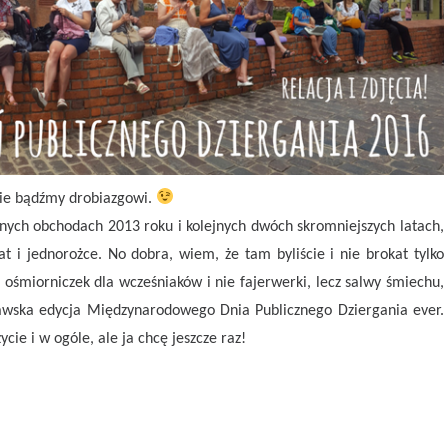
 nie bądźmy drobiazgowi.
znych obchodach 2013 roku i kolejnych dwóch skromniejszych latach,
at i jednorożce. No dobra, wiem, że tam byliście i nie brokat tylko
a ośmiorniczek dla wcześniaków i nie fajerwerki, lecz salwy śmiechu,
zawska edycja Międzynarodowego Dnia Publicznego Dziergania ever.
cie i w ogóle, ale ja chcę jeszcze raz!