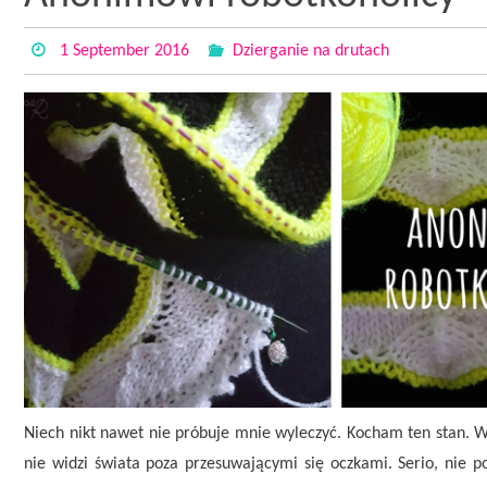
1 September 2016
Dzierganie na drutach
Niech nikt nawet nie próbuje mnie wyleczyć. Kocham ten stan. W 
nie widzi świata poza przesuwającymi się oczkami. Serio, nie 