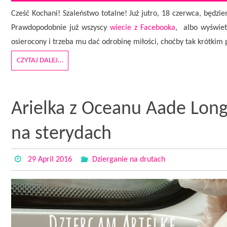
Cześć Kochani! Szaleństwo totalne! Już jutro, 18 czerwca, będ
Prawdopodobnie już wszyscy
wiecie z Facebooka
, albo wyświet
osierocony i trzeba mu dać odrobinę miłości, choćby tak krótkim
CZYTAJ DALEJ…
Arielka z Oceanu Aade Lon
na sterydach
29 April 2016
Dzierganie na drutach