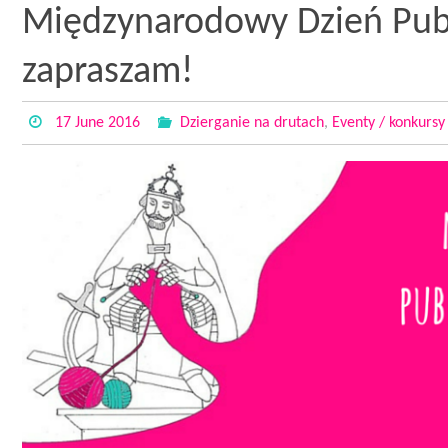
Międzynarodowy Dzień Publ
zapraszam!
17 June 2016
Dzierganie na drutach
,
Eventy / konkursy