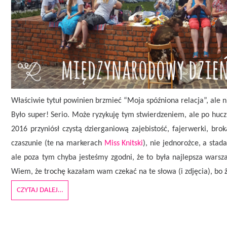
Właściwie tytuł powinien brzmieć “Moja spóźniona relacja”, ale
Było super! Serio. Może ryzykuję tym stwierdzeniem, ale po huc
2016 przyniósł czystą dzierganiową zajebistość, fajerwerki, brok
czaszunie (te na markerach
Miss Knitski
), nie jednorożce, a stad
ale poza tym chyba jesteśmy zgodni, że to była najlepsza wars
Wiem, że trochę kazałam wam czekać na te słowa (i zdjęcia), bo ży
CZYTAJ DALEJ…