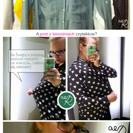
A
post o kieszeniach
czytaliście?