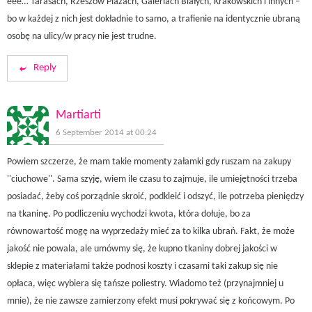
eee… Tarasach, Rzeszów Plazach, Galeriach Białych, Krakowskich i innych –
bo w każdej z nich jest dokładnie to samo, a trafienie na identycznie ubraną
osobę na ulicy/w pracy nie jest trudne.
Reply
Martiarti
6 September 2014 at 00:24
Powiem szczerze, że mam takie momenty załamki gdy ruszam na zakupy
''ciuchowe''. Sama szyję, wiem ile czasu to zajmuje, ile umiejętności trzeba
posiadać, żeby coś porządnie skroić, podkleić i odszyć, ile potrzeba pieniędzy
na tkaninę. Po podliczeniu wychodzi kwota, która dołuje, bo za
równowartość mogę na wyprzedaży mieć za to kilka ubrań. Fakt, że może
jakość nie powala, ale umówmy się, że kupno tkaniny dobrej jakości w
sklepie z materiałami także podnosi koszty i czasami taki zakup się nie
opłaca, więc wybiera się tańsze poliestry. Wiadomo też (przynajmniej u
mnie), że nie zawsze zamierzony efekt musi pokrywać się z końcowym. Po