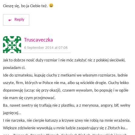
Cieszę się, bo ja Ciebie też.
Reply
Truscaveczka
6 September 2014 at 07:06
Jak to dobrze nosić duży rozmiar i nie móc założyć nic z polskiej sieciówki,
powiadam ci.
Ide do szmateksu, kupuję ciuchy z metkami we własnym rozmiarze, ładnie
uszyte, firm, których w Polsce nie ma, albo są wściekle drogie. Ciuchy lekko
dopasowuję (ucząc się przy okazji), czasem wywalam, bo popsuję i w ogóle
nie mam się czym przejmować.
Ba, nawet swetry się trafiają nie z plastiku, a z merynosa, angory, blf, wełny
jagnięcej…
I nie narzeka, nie cierpie katuszy a krzywe szwy nie robią na mnie wrażenia.
Większe zdziwienie wywołują u mnie ludzie zaopatrujący się z Złotych ku…