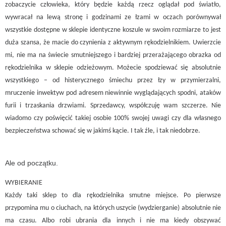
zobaczycie człowieka, który będzie każdą rzecz oglądał pod światło,
wywracał na lewą stronę i godzinami ze łzami w oczach porównywał
wszystkie dostępne w sklepie identyczne koszule w swoim rozmiarze to jest
duża szansa, że macie do czynienia z aktywnym rękodzielnikiem. Uwierzcie
mi, nie ma na świecie smutniejszego i bardziej przerażającego obrazka od
rękodzielnika w sklepie odzieżowym.
Możecie spodziewać się absolutnie
wszystkiego – od histerycznego śmiechu przez łzy w przymierzalni,
mruczenie inwektyw pod adresem niewinnie wyglądających spodni, ataków
furii i trzaskania drzwiami. Sprzedawcy, współczuję wam szczerze. Nie
wiadomo czy poświęcić takiej osobie 100% swojej uwagi czy dla własnego
bezpieczeństwa schować się w jakimś kącie. I tak źle, i tak niedobrze.
Ale od początku.
WYBIERANIE
Każdy taki sklep to dla rękodzielnika smutne miejsce. Po pierwsze
przypomina mu o ciuchach, na których uszycie (wydzierganie) absolutnie nie
ma czasu. Albo robi ubrania dla innych i nie ma kiedy obszywać