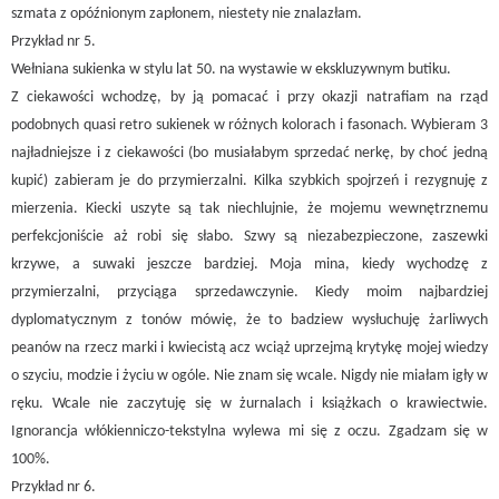
szmata z opóźnionym zapłonem, niestety nie znalazłam.
Przykład nr 5.
Wełniana sukienka w stylu lat 50. na wystawie w ekskluzywnym butiku.
Z ciekawości wchodzę, by ją pomacać i przy okazji natrafiam na rząd
podobnych quasi retro sukienek w różnych kolorach i fasonach. Wybieram 3
najładniejsze i z ciekawości (bo musiałabym sprzedać nerkę, by choć jedną
kupić) zabieram je do przymierzalni. Kilka szybkich spojrzeń i rezygnuję z
mierzenia. Kiecki uszyte są tak niechlujnie, że mojemu wewnętrznemu
perfekcjoniście aż robi się słabo. Szwy są niezabezpieczone, zaszewki
krzywe, a suwaki jeszcze bardziej. Moja mina, kiedy wychodzę z
przymierzalni, przyciąga sprzedawczynie. Kiedy moim najbardziej
dyplomatycznym z tonów mówię, że to badziew wysłuchuję żarliwych
peanów na rzecz marki i kwiecistą acz wciąż uprzejmą krytykę mojej wiedzy
o szyciu, modzie i życiu w ogóle. Nie znam się wcale. Nigdy nie miałam igły w
ręku. Wcale nie zaczytuję się w żurnalach i książkach o krawiectwie.
Ignorancja włókienniczo-tekstylna wylewa mi się z oczu. Zgadzam się w
100%.
Przykład nr 6.