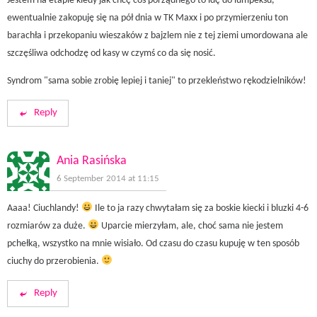
Jestem na etapie kiedy jak chcę coś porządnego to idę do lumpeksu,
ewentualnie zakopuję się na pół dnia w TK Maxx i po przymierzeniu ton
barachła i przekopaniu wieszaków z bajzlem nie z tej ziemi umordowana ale
szczęśliwa odchodzę od kasy w czymś co da się nosić.
Syndrom "sama sobie zrobię lepiej i taniej" to przekleństwo rękodzielników!
Reply
Ania Rasińska
6 September 2014 at 11:15
Aaaa! Ciuchlandy!
Ile to ja razy chwytałam się za boskie kiecki i bluzki 4-6
rozmiarów za duże.
Uparcie mierzyłam, ale, choć sama nie jestem
pchełką, wszystko na mnie wisiało. Od czasu do czasu kupuję w ten sposób
ciuchy do przerobienia.
Reply