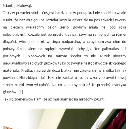
ścianką działową).
Testy w przymierzalni – Coś jest bardzo nie w porządku i nie chodzi tu wcale
o fakt, że bez względu na rozmiar koszula opiera się na pośladkach i tworzy
na plecach wielgachny balon (serio, gdybym miała hel pod ręką
poleciałabym). Koszula jest po prostu krzywa. Szwy na ramionach są różnej
długości, więc jeden rękaw sięga nadgarstka, a drugi zakrywa dłoń do
połowy. Rzut okiem na zapięcie wywołuje cichy jęk. Ten galimatias linii
poziomych i pionowych na samym środku to nie skutek uboczny
nieprawidłowo zapiętych guzików tylko oczywiste następstwo źle skrojonego
materiału. Kratka, naprawdę duża kratka, nie zbiega się na środku tak jak
powinna. Nie zbiega i już. Nikt nie zadbał o to, by wzór z prawej i lewej
strony bluzki tworzył całość. Na co komu symetria? To przecież estetyka
głupców! [1]
Tak się zdenerwowałam, że aż musiałam iść na mrożony jogurt.