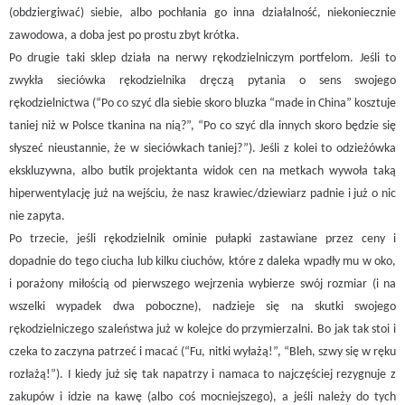
(obdziergiwać) siebie, albo pochłania go inna działalność, niekoniecznie
zawodowa, a doba jest po prostu zbyt krótka.
Po drugie taki sklep działa na nerwy rękodzielniczym portfelom. Jeśli to
zwykła sieciówka rękodzielnika dręczą pytania o sens swojego
rękodzielnictwa (“Po co szyć dla siebie skoro bluzka “made in China” kosztuje
taniej niż w Polsce tkanina na nią?”, “Po co szyć dla innych skoro będzie się
słyszeć nieustannie, że w sieciówkach taniej?”). Jeśli z kolei to odzieżówka
ekskluzywna, albo butik projektanta widok cen na metkach wywoła taką
hiperwentylację już na wejściu, że nasz krawiec/dziewiarz padnie i już o nic
nie zapyta.
Po trzecie, jeśli rękodzielnik ominie pułapki zastawiane przez ceny i
dopadnie do tego ciucha lub kilku ciuchów, które z daleka wpadły mu w oko,
i porażony miłością od pierwszego wejrzenia wybierze swój rozmiar (i na
wszelki wypadek dwa poboczne), nadzieje się na skutki swojego
rękodzielniczego szaleństwa już w kolejce do przymierzalni. Bo jak tak stoi i
czeka to zaczyna patrzeć i macać (“Fu, nitki wyłażą!”, “Bleh, szwy się w ręku
rozłażą!”). I kiedy już się tak napatrzy i namaca to najczęściej rezygnuje z
zakupów i idzie na kawę (albo coś mocniejszego), a jeśli należy do tych