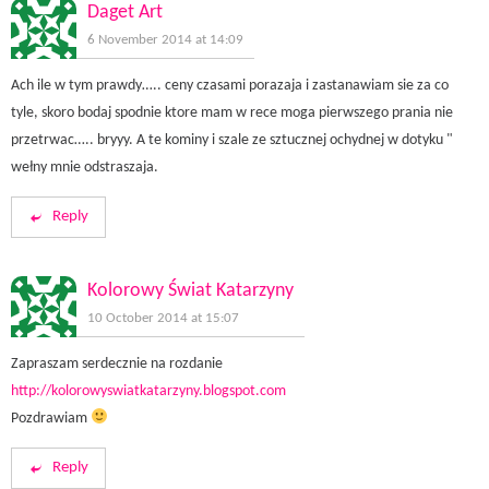
Daget Art
6 November 2014 at 14:09
Ach ile w tym prawdy….. ceny czasami porazaja i zastanawiam sie za co
tyle, skoro bodaj spodnie ktore mam w rece moga pierwszego prania nie
przetrwac….. bryyy. A te kominy i szale ze sztucznej ochydnej w dotyku "
wełny mnie odstraszaja.
Reply
Kolorowy Świat Katarzyny
10 October 2014 at 15:07
Zapraszam serdecznie na rozdanie
http://kolorowyswiatkatarzyny.blogspot.com
Pozdrawiam
Reply