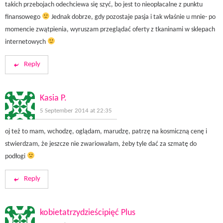
takich przebojach odechciewa się szyć, bo jest to nieopłacalne z punktu
finansowego
Jednak dobrze, gdy pozostaje pasja i tak właśnie u mnie- po
momencie zwątpienia, wyruszam przeglądać oferty z tkaninami w sklepach
internetowych
Reply
Kasia P.
5 September 2014 at 22:35
oj też to mam, wchodzę, oglądam, marudzę, patrzę na kosmiczną cenę i
stwierdzam, że jeszcze nie zwariowałam, żeby tyle dać za szmatę do
podłogi
Reply
kobietatrzydzieścipięć Plus