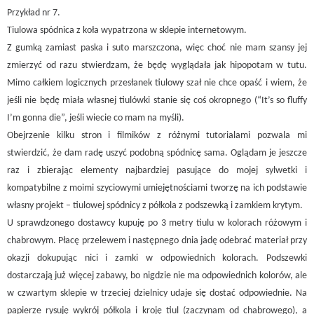
Przykład nr 7.
Tiulowa spódnica z koła wypatrzona w sklepie internetowym.
Z gumką zamiast paska i suto marszczona, więc choć nie mam szansy jej
zmierzyć od razu stwierdzam, że będę wyglądała jak hipopotam w tutu.
Mimo całkiem logicznych przesłanek tiulowy szał nie chce opaść i wiem, że
jeśli nie będę miała własnej tiulówki stanie się coś okropnego (“It’s so fluffy
I’m gonna die”, jeśli wiecie co mam na myśli).
Obejrzenie kilku stron i filmików z różnymi tutorialami pozwala mi
stwierdzić, że dam radę uszyć podobną spódnicę sama. Oglądam je jeszcze
raz i zbierając elementy najbardziej pasujące do mojej sylwetki i
kompatybilne z moimi szyciowymi umiejętnościami tworzę na ich podstawie
własny projekt – tiulowej spódnicy z półkola z podszewką i zamkiem krytym.
U sprawdzonego dostawcy kupuję po 3 metry tiulu w kolorach różowym i
chabrowym. Płacę przelewem i następnego dnia jadę odebrać materiał przy
okazji dokupując nici i zamki w odpowiednich kolorach. Podszewki
dostarczają już więcej zabawy, bo nigdzie nie ma odpowiednich kolorów, ale
w czwartym sklepie w trzeciej dzielnicy udaje się dostać odpowiednie. Na
papierze rysuję wykrój półkola i kroję tiul (zaczynam od chabrowego), a