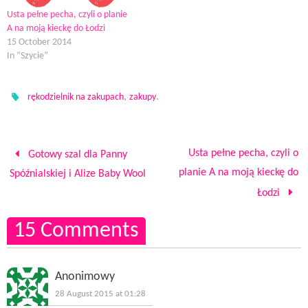
n
n
i
e
n
)
e
n
n
w
s
Usta pełne pecha, czyli o planie
w
e
n
w
i
w
w
e
i
n
A na moją kieckę do Łodzi
i
w
w
n
n
n
i
w
d
e
15 October 2014
d
n
i
o
w
In “Szycie”
o
d
n
w
w
w
o
d
)
i
)
w
o
n
)
w
d
)
o
,
.
rękodzielnik na zakupach
zakupy
w
)
Usta pełne pecha, czyli o
Gotowy szal dla Panny
planie A na moją kieckę do
Spóźnialskiej i Alize Baby Wool
Łodzi
15 Comments
Anonimowy
28 August 2015 at 01:28