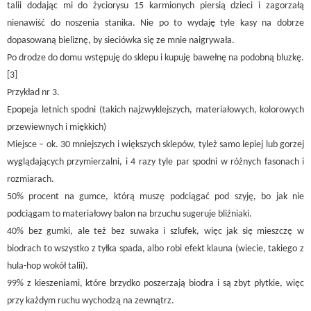
talii dodając mi do życiorysu 15 karmionych piersią dzieci i zagorzałą
nienawiść do noszenia stanika. Nie po to wydaję tyle kasy na dobrze
dopasowaną bieliznę, by sieciówka się ze mnie naigrywała.
Po drodze do domu wstępuję do sklepu i kupuję bawełnę na podobną bluzkę.
[3]
Przykład nr 3.
Epopeja letnich spodni (takich najzwyklejszych, materiałowych, kolorowych
przewiewnych i miękkich)
Miejsce – ok. 30 mniejszych i większych sklepów, tyleż samo lepiej lub gorzej
wyglądających przymierzalni, i 4 razy tyle par spodni w różnych fasonach i
rozmiarach.
50% procent na gumce, którą muszę podciągać pod szyję, bo jak nie
podciągam to materiałowy balon na brzuchu sugeruje bliźniaki.
40% bez gumki, ale też bez suwaka i szlufek, więc jak się mieszczę w
biodrach to wszystko z tyłka spada, albo robi efekt klauna (wiecie, takiego z
hula-hop wokół talii).
99% z kieszeniami, które brzydko poszerzają biodra i są zbyt płytkie, więc
przy każdym ruchu wychodzą na zewnątrz.