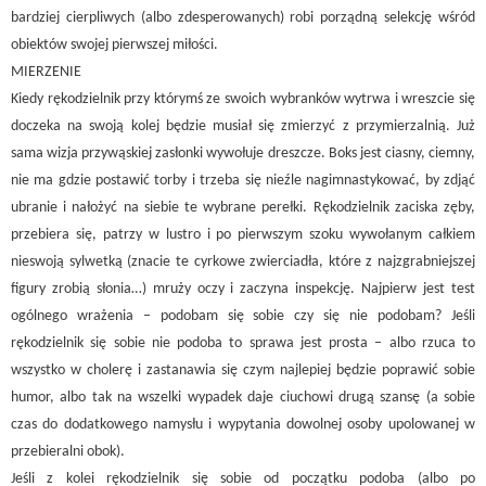
bardziej cierpliwych (albo zdesperowanych) robi porządną selekcję wśród
obiektów swojej pierwszej miłości.
MIERZENIE
Kiedy rękodzielnik przy którymś ze swoich wybranków wytrwa i wreszcie się
doczeka na swoją kolej będzie musiał się zmierzyć z przymierzalnią. Już
sama wizja przywąskiej zasłonki wywołuje dreszcze. Boks jest ciasny, ciemny,
nie ma gdzie postawić torby i trzeba się nieźle nagimnastykować, by zdjąć
ubranie i nałożyć na siebie te wybrane perełki. Rękodzielnik zaciska zęby,
przebiera się, patrzy w lustro i po pierwszym szoku wywołanym całkiem
nieswoją sylwetką (znacie te cyrkowe zwierciadła, które z najzgrabniejszej
figury zrobią słonia…) mruży oczy i zaczyna inspekcję. Najpierw jest test
ogólnego wrażenia – podobam się sobie czy się nie podobam? Jeśli
rękodzielnik się sobie nie podoba to sprawa jest prosta – albo rzuca to
wszystko w cholerę i zastanawia się czym najlepiej będzie poprawić sobie
humor, albo tak na wszelki wypadek daje ciuchowi drugą szansę (a sobie
czas do dodatkowego namysłu i wypytania dowolnej osoby upolowanej w
przebieralni obok).
Jeśli z kolei rękodzielnik się sobie od początku podoba (albo po