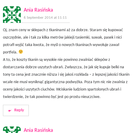
Ania Rasińska
6 September 2014 at 11:11
Oj, znam ceny w sklepach z tkaninami aż za dobrze. Staram się kupować
oszczędnie, ale i tak za kilka metrów jakiejś tasiemki, suwak, pasek i nici
potrafi wyjść taka kwota, że myśl o nowych tkaninach wywołuje zawał
portfela.
A to, że koszty tkanin są wysokie nie powinno zwalniać sklepów z
dostarczania dobrze uszytych ubrań. Zwłaszcza, że jak się kupuje belki na
tony ta cena jest znacznie niższa i się jakoś rozkłada – z lepszej jakości tkanin
wcale nie musi wyniknąć gigantyczna podwyżka. Poza tym nic nie zwalnia z
oceny jakości uszytych ciuchów. Wciskanie ludziom spartolonych ubrań i
twierdzenie, że tak powinno być jest po prostu nieuczciwe.
Reply
Ania Rasińska