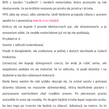
80% z bardzo “rzadkich” i cienkich materiałów, które przeszyte są tak
niestarannie, że po krótkim noszeniu po prostu się przetrą i strzelą.
99% albo się smuci, albo uśmiecha. (Jeśli śledzicie przygody Liliany z szyciem
spodni to z pewnością
wiecie o co chodzi
).
Kończy się na kupnie 3 prawie identycznych par, ale dzianinowych, a ja
wmawiam sobie, że zwykłe materiałowe już mi się nie podobają.
Przykład nr 4.
Sweter z włóczki tasiemkowej
Made in Bangladesh, ale znaleziony w jednej z dużych sieciówek w Galerii
Mokotów.
Zazwyczaj nie kupuję dzierganych rzeczy, bo wolę je robić sama, ale
wyjątkowo podoba mi się materiał. Ni to włóczka, ni paski dzianiny i na
dodatek w bardzo ciekawych kolorach.
Kiedy biorę sweter do ręki szybko okazuje się, że został uszyty z gotowej
dzianiny (dzianej na maszynie dziewiarskiej), którą bezlitośnie pocięto i
pozszywano overlockiem zbyt rzadkim szwem. Po pierwszym praniu
wszystkie te szwy się rozejdą. Po drugim będzie trzeba łapać wyprute oczka,
bo bez tego po trzecim nie będzie co zbierać. Adnotacji na metce, że to