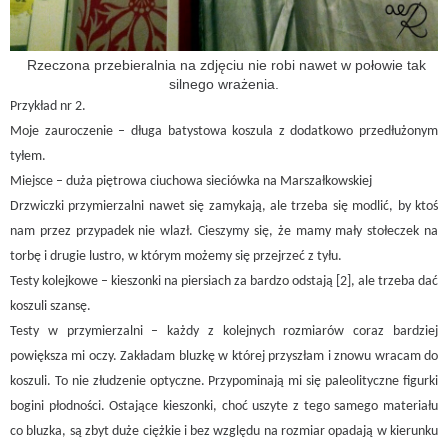
Rzeczona przebieralnia na zdjęciu nie robi nawet w połowie tak
silnego wrażenia.
Przykład nr 2.
Moje zauroczenie – długa batystowa koszula z dodatkowo przedłużonym
tyłem.
Miejsce – duża piętrowa ciuchowa sieciówka na Marszałkowskiej
Drzwiczki przymierzalni nawet się zamykają, ale trzeba się modlić, by ktoś
nam przez przypadek nie wlazł. Cieszymy się, że mamy mały stołeczek na
torbę i drugie lustro, w którym możemy się przejrzeć z tyłu.
Testy kolejkowe – kieszonki na piersiach za bardzo odstają [2], ale trzeba dać
koszuli szansę.
Testy w przymierzalni – każdy z kolejnych rozmiarów coraz bardziej
powiększa mi oczy. Zakładam bluzkę w której przyszłam i znowu wracam do
koszuli. To nie złudzenie optyczne. Przypominają mi się paleolityczne figurki
bogini płodności. Ostające kieszonki, choć uszyte z tego samego materiału
co bluzka, są zbyt duże ciężkie i bez względu na rozmiar opadają w kierunku