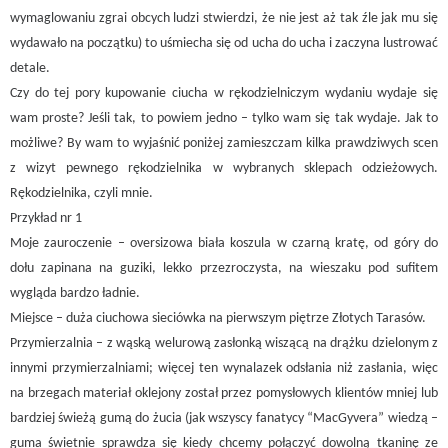
wymaglowaniu zgrai obcych ludzi stwierdzi, że nie jest aż tak źle jak mu się
wydawało na początku) to uśmiecha się od ucha do ucha i zaczyna lustrować
detale.
Czy do tej pory kupowanie ciucha w rękodzielniczym wydaniu wydaje się
wam proste? Jeśli tak, to powiem jedno – tylko wam się tak wydaje. Jak to
możliwe? By wam to wyjaśnić poniżej zamieszczam kilka prawdziwych scen
z wizyt pewnego rękodzielnika w wybranych sklepach odzieżowych.
Rękodzielnika, czyli mnie.
Przykład nr 1
Moje zauroczenie – oversizowa biała koszula w czarną kratę, od góry do
dołu zapinana na guziki, lekko przezroczysta, na wieszaku pod sufitem
wygląda bardzo ładnie.
Miejsce – duża ciuchowa sieciówka na pierwszym piętrze Złotych Tarasów.
Przymierzalnia – z wąską welurową zasłonką wiszącą na drążku dzielonym z
innymi przymierzalniami; więcej ten wynalazek odsłania niż zasłania, więc
na brzegach materiał oklejony został przez pomysłowych klientów mniej lub
bardziej świeżą gumą do żucia (jak wszyscy fanatycy “MacGyvera” wiedzą –
guma świetnie sprawdza się kiedy chcemy połączyć dowolną tkaninę ze