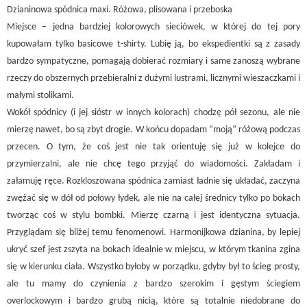
Dzianinowa spódnica maxi. Różowa, plisowana i przeboska
Miejsce – jedna bardziej kolorowych sieciówek, w której do tej pory
kupowałam tylko basicowe t-shirty. Lubię ją, bo ekspedientki są z zasady
bardzo sympatyczne, pomagają dobierać rozmiary i same zanoszą wybrane
rzeczy do obszernych przebieralni z dużymi lustrami, licznymi wieszaczkami i
małymi stolikami.
Wokół spódnicy (i jej sióstr w innych kolorach) chodzę pół sezonu, ale nie
mierzę nawet, bo są zbyt drogie. W końcu dopadam “moją” różową podczas
przecen. O tym, że coś jest nie tak orientuję się już w kolejce do
przymierzalni, ale nie chcę tego przyjąć do wiadomości. Zakładam i
załamuję ręce. Rozkloszowana spódnica zamiast ładnie się układać, zaczyna
zwężać się w dół od połowy łydek, ale nie na całej średnicy tylko po bokach
tworząc coś w stylu bombki. Mierzę czarną i jest identyczna sytuacja.
Przyglądam się bliżej temu fenomenowi. Harmonijkowa dzianina, by lepiej
ukryć szef jest zszyta na bokach idealnie w miejscu, w którym tkanina zgina
się w kierunku ciała. Wszystko byłoby w porządku, gdyby był to ścieg prosty,
ale tu mamy do czynienia z bardzo szerokim i gęstym ściegiem
overlockowym i bardzo grubą nicią, które są totalnie niedobrane do