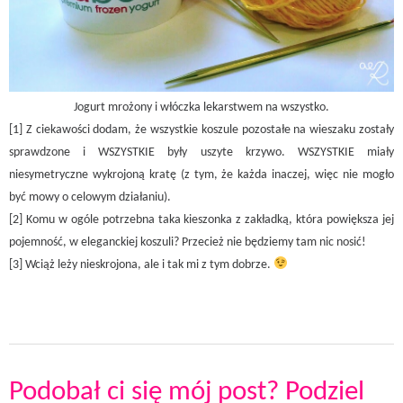
Jogurt mrożony i włóczka lekarstwem na wszystko.
[1] Z ciekawości dodam, że wszystkie koszule pozostałe na wieszaku zostały
sprawdzone i WSZYSTKIE były uszyte krzywo. WSZYSTKIE miały
niesymetryczne wykrojoną kratę (z tym, że każda inaczej, więc nie mogło
być mowy o celowym działaniu).
[2] Komu w ogóle potrzebna taka kieszonka z zakładką, która powiększa jej
pojemność, w eleganckiej koszuli? Przecież nie będziemy tam nic nosić!
[3] Wciąż leży nieskrojona, ale i tak mi z tym dobrze.
Podobał ci się mój post? Podziel