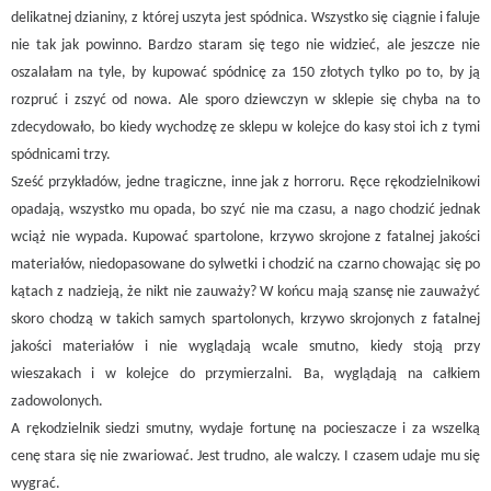
delikatnej dzianiny, z której uszyta jest spódnica. Wszystko się ciągnie i faluje
nie tak jak powinno. Bardzo staram się tego nie widzieć, ale jeszcze nie
oszalałam na tyle, by kupować spódnicę za 150 złotych tylko po to, by ją
rozpruć i zszyć od nowa. Ale sporo dziewczyn w sklepie się chyba na to
zdecydowało, bo kiedy wychodzę ze sklepu w kolejce do kasy stoi ich z tymi
spódnicami trzy.
Sześć przykładów, jedne tragiczne, inne jak z horroru. Ręce rękodzielnikowi
opadają, wszystko mu opada, bo szyć nie ma czasu, a nago chodzić jednak
wciąż nie wypada. Kupować spartolone, krzywo skrojone z fatalnej jakości
materiałów, niedopasowane do sylwetki i chodzić na czarno chowając się po
kątach z nadzieją, że nikt nie zauważy? W końcu mają szansę nie zauważyć
skoro chodzą w takich samych spartolonych, krzywo skrojonych z fatalnej
jakości materiałów i nie wyglądają wcale smutno, kiedy stoją przy
wieszakach i w kolejce do przymierzalni. Ba, wyglądają na całkiem
zadowolonych.
A rękodzielnik siedzi smutny, wydaje fortunę na pocieszacze i za wszelką
cenę stara się nie zwariować. Jest trudno, ale walczy. I czasem udaje mu się
wygrać.