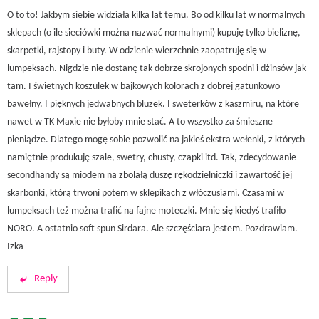
O to to! Jakbym siebie widziała kilka lat temu. Bo od kilku lat w normalnych
sklepach (o ile sieciówki można nazwać normalnymi) kupuję tylko bieliznę,
skarpetki, rajstopy i buty. W odzienie wierzchnie zaopatruję się w
lumpeksach. Nigdzie nie dostanę tak dobrze skrojonych spodni i dżinsów jak
tam. I świetnych koszulek w bajkowych kolorach z dobrej gatunkowo
bawełny. I pięknych jedwabnych bluzek. I sweterków z kaszmiru, na które
nawet w TK Maxie nie byłoby mnie stać. A to wszystko za śmieszne
pieniądze. Dlatego mogę sobie pozwolić na jakieś ekstra wełenki, z których
namiętnie produkuję szale, swetry, chusty, czapki itd. Tak, zdecydowanie
secondhandy są miodem na zbolałą duszę rękodzielniczki i zawartość jej
skarbonki, którą trwoni potem w sklepikach z włóczusiami. Czasami w
lumpeksach też można trafić na fajne moteczki. Mnie się kiedyś trafiło
NORO. A ostatnio soft spun Sirdara. Ale szczęściara jestem. Pozdrawiam.
Izka
Reply