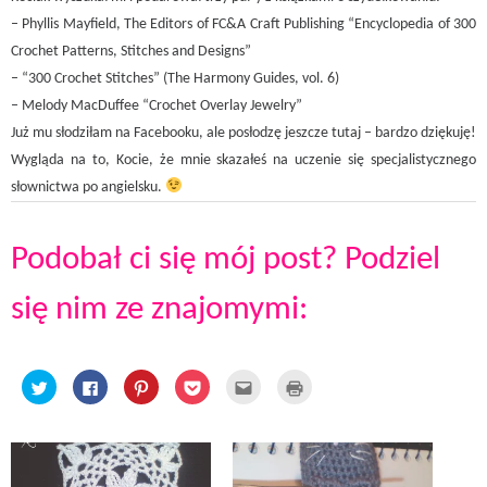
– Phyllis Mayfield, The Editors of FC&A Craft Publishing “Encyclopedia of 300
Crochet Patterns, Stitches and Designs”
– “300 Crochet Stitches” (The Harmony Guides, vol. 6)
– Melody MacDuffee “Crochet Overlay Jewelry”
Już mu słodziłam na Facebooku, ale posłodzę jeszcze tutaj – bardzo dziękuję!
Wygląda na to, Kocie, że mnie skazałeś na uczenie się specjalistycznego
słownictwa po angielsku.
Podobał ci się mój post? Podziel
się nim ze znajomymi:
C
C
C
C
C
C
l
l
l
l
l
l
i
i
i
i
i
i
c
c
c
c
c
c
k
k
k
k
k
k
t
t
t
t
t
t
o
o
o
o
o
o
s
s
s
s
e
p