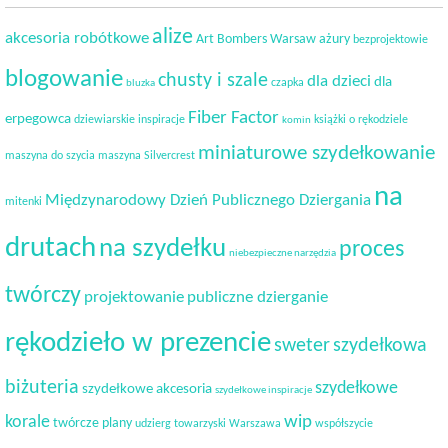
alize
akcesoria robótkowe
Art Bombers Warsaw
ażury
bezprojektowie
blogowanie
chusty i szale
dla dzieci
dla
czapka
bluzka
Fiber Factor
erpegowca
dziewiarskie inspiracje
książki o rękodziele
komin
miniaturowe szydełkowanie
maszyna do szycia
maszyna Silvercrest
na
Międzynarodowy Dzień Publicznego Dziergania
mitenki
drutach
na szydełku
proces
niebezpieczne narzędzia
twórczy
projektowanie
publiczne dzierganie
rękodzieło w prezencie
sweter
szydełkowa
biżuteria
szydełkowe
szydełkowe akcesoria
szydełkowe inspiracje
korale
wip
twórcze plany
udzierg towarzyski
Warszawa
współszycie