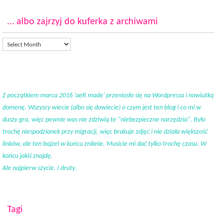
… albo zajrzyj do kuferka z archiwami
Z początkiem marca 2016 'aeR made' przeniosło się na Wordpressa i nowiutką
domenę. Wszyscy wiecie (albo się dowiecie) o czym jest ten blog i co mi w
duszy gra, więc pewnie was nie zdziwią te "niebezpieczne narzędzia". Było
trochę niespodzianek przy migracji, więc brakuje zdjęć i nie działa większość
linków, ale ten bajzel w końcu zniknie. Musicie mi dać tylko trochę czasu. W
końcu jakiś znajdę.
Ale najpierw szycie. I druty.
Tagi