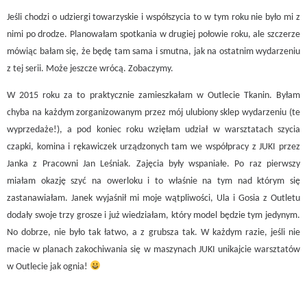
Jeśli chodzi o udziergi towarzyskie i współszycia to w tym roku nie było mi z
nimi po drodze. Planowałam spotkania w drugiej połowie roku, ale szczerze
mówiąc bałam się, że będę tam sama i smutna, jak na ostatnim wydarzeniu
z tej serii. Może jeszcze wrócą. Zobaczymy.
W 2015 roku za to praktycznie zamieszkałam w Outlecie Tkanin. Byłam
chyba na każdym zorganizowanym przez mój ulubiony sklep wydarzeniu (te
wyprzedaże!), a pod koniec roku wzięłam udział w warsztatach szycia
czapki, komina i rękawiczek urządzonych tam we współpracy z JUKI przez
Janka z Pracowni Jan Leśniak. Zajęcia były wspaniałe. Po raz pierwszy
miałam okazję szyć na owerloku i to właśnie na tym nad którym się
zastanawiałam. Janek wyjaśnił mi moje wątpliwości, Ula i Gosia z Outletu
dodały swoje trzy grosze i już wiedziałam, który model będzie tym jedynym.
No dobrze, nie było tak łatwo, a z grubsza tak. W każdym razie, jeśli nie
macie w planach zakochiwania się w maszynach JUKI unikajcie warsztatów
w Outlecie jak ognia!