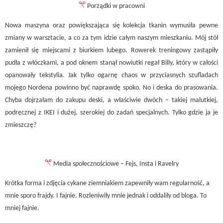
Porządki w pracowni
Nowa maszyna oraz powiększająca się kolekcja tkanin wymusiła pewne
zmiany w warsztacie, a co za tym idzie całym naszym mieszkaniu. Mój stół
zamienił się miejscami z biurkiem lubego. Rowerek treningowy zastąpiły
pudła z włóczkami, a pod oknem stanął nowiutki regał Billy, który w całości
opanowały tekstylia. Jak tylko ogarnę chaos w przyciasnych szufladach
mojego Nordena powinno być naprawdę spoko. No i deska do prasowania.
Chyba dojrzałam do zakupu deski, a właściwie dwóch – takiej malutkiej,
podręcznej z IKEI i dużej, szerokiej do zadań specjalnych. Tylko gdzie ja je
zmieszczę?
Media społecznościowe – Fejs, Insta i Ravelry
Krótka forma i zdjęcia cykane ziemniakiem zapewniły wam regularność, a
mnie sporo frajdy. I fajnie. Rozleniwiły mnie jednak i oddaliły od bloga. To
mniej fajnie.