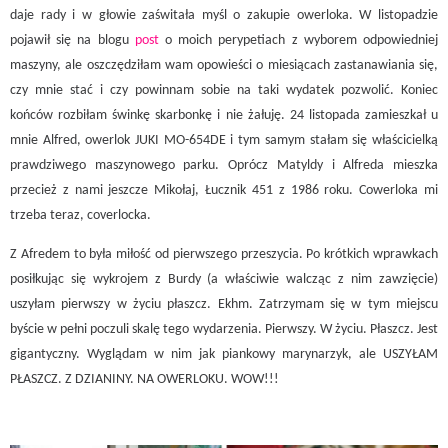
daje rady i w głowie zaświtała myśl o zakupie owerloka. W listopadzie
pojawił się na blogu
post
o moich perypetiach z wyborem odpowiedniej
maszyny, ale oszczędziłam wam opowieści o miesiącach zastanawiania się,
czy mnie stać i czy powinnam sobie na taki wydatek pozwolić. Koniec
końców rozbiłam świnkę skarbonkę i nie żałuję. 24 listopada zamieszkał u
mnie Alfred, owerlok JUKI MO-654DE i tym samym stałam się właścicielką
prawdziwego maszynowego parku. Oprócz Matyldy i Alfreda mieszka
przecież z nami jeszcze Mikołaj, Łucznik 451 z 1986 roku. Cowerloka mi
trzeba teraz, coverlocka.
Z Afredem to była miłość od pierwszego przeszycia. Po krótkich wprawkach
posiłkując się wykrojem z Burdy (a właściwie walcząc z nim zawzięcie)
uszyłam pierwszy w życiu płaszcz. Ekhm. Zatrzymam się w tym miejscu
byście w pełni poczuli skalę tego wydarzenia. Pierwszy. W życiu. Płaszcz. Jest
gigantyczny. Wyglądam w nim jak piankowy marynarzyk, ale USZYŁAM
PŁASZCZ. Z DZIANINY. NA OWERLOKU. WOW!!!