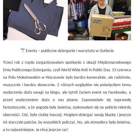
Eventy – publiczne dzierganie i warsztaty w Outlecie
Trzeci rok z rzędu zorganizowałam spotkanie z okazji Międzynarodowego
Dnia Publicznego Dziergania, czyli World Wide Knit in Public Day. 13 czerwca
na Polu Mokotowskim w Warszawie było bardzo kameralnie, ale rodzinnie,
muzycznie i bardzo słonecznie. Z różnych względów nie poświęciłam temu
wydarzeniu dużo uwagi na blogu, ale tętnił życiem event na Facebooku, a
przed wydarzeniem dużo o nas pisano. Zapowiadało się naprawdę
fantastycznie, a że pogoda była świetna, szykowałam się na pobicie rekordu
obecności. Cóż, było ciutkę inaczej. Mogłam dziergać swoją bluzkę i jeszcze
mi starczyło palców, by wszystkich policzyć. No, ale atmosfera była świetna,
a to najważniejsze. Ja chcę jeszcze raz!