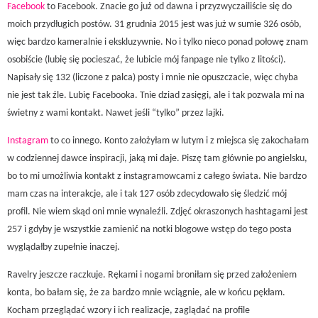
Facebook
to Facebook. Znacie go już od dawna i przyzwyczailiście się do
moich przydługich postów. 31 grudnia 2015 jest was już w sumie 326 osób,
więc bardzo kameralnie i ekskluzywnie. No i tylko nieco ponad połowę znam
osobiście (lubię się pocieszać, że lubicie mój fanpage nie tylko z litości).
Napisały się 132 (liczone z palca) posty i mnie nie opuszczacie, więc chyba
nie jest tak źle. Lubię Facebooka. Tnie dziad zasięgi, ale i tak pozwala mi na
świetny z wami kontakt. Nawet jeśli “tylko” przez lajki.
Instagram
to co innego. Konto założyłam w lutym i z miejsca się zakochałam
w codziennej dawce inspiracji, jaką mi daje. Piszę tam głównie po angielsku,
bo to mi umożliwia kontakt z instagramowcami z całego świata. Nie bardzo
mam czas na interakcje, ale i tak 127 osób zdecydowało się śledzić mój
profil. Nie wiem skąd oni mnie wynaleźli. Zdjęć okraszonych hashtagami jest
257 i gdyby je wszystkie zamienić na notki blogowe wstęp do tego posta
wyglądałby zupełnie inaczej.
Ravelry jeszcze raczkuje. Rękami i nogami broniłam się przed założeniem
konta, bo bałam się, że za bardzo mnie wciągnie, ale w końcu pękłam.
Kocham przeglądać wzory i ich realizacje, zaglądać na profile