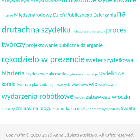
miniaturowe szydełkowanie
maszyna do szycia
maszyna Silvercrest
na
Międzynarodowy Dzień Publicznego Dziergania
mitenki
drutach
na szydełku
proces
niebezpieczne narzędzia
twórczy
projektowanie
publiczne dzierganie
rękodzieło w prezencie
sweter
szydełkowa
biżuteria
szydełkowe
szydełkowe akcesoria
szydełkowe inspiracje
korale
wip
twórcze plany
udzierg towarzyski
Warszawa
współszycie
wydarzenia robótkowe
zabawka z włóczki
YarnArt
Święta
zmiany na blogu
zakupy
z robótką na mieście
z robótką w podróży
Copyright © 2010-2016 Anna Elżbieta Rasińska. All rights reserved.