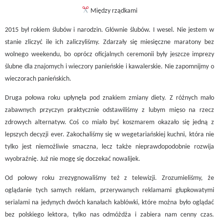
Między rządkami
2015 był rokiem ślubów i narodzin. Głównie ślubów. I wesel. Nie jestem w
stanie zliczyć ile ich zaliczyliśmy. Zdarzały się miesięczne maratony bez
wolnego weekendu, bo oprócz oficjalnych ceremonii były jeszcze imprezy
ślubne dla znajomych i wieczory panieńskie i kawalerskie. Nie zapomnijmy o
wieczorach panieńskich.
Druga połowa roku upłynęła pod znakiem zmiany diety. Z różnych mało
zabawnych przyczyn praktycznie odstawiliśmy z lubym mięso na rzecz
zdrowych alternatyw. Coś co miało być koszmarem okazało się jedną z
lepszych decyzji ever. Zakochaliśmy się w wegetariańskiej kuchni, która nie
tylko jest niemożliwie smaczna, lecz także nieprawdopodobnie rozwija
wyobraźnię. Już nie mogę się doczekać nowalijek.
Od połowy roku zrezygnowaliśmy też z telewizji. Zrozumieliśmy, że
oglądanie tych samych reklam, przerywanych reklamami głupkowatymi
serialami na jedynych dwóch kanałach kablówki, które można było oglądać
bez polskiego lektora, tylko nas odmóżdża i zabiera nam cenny czas.