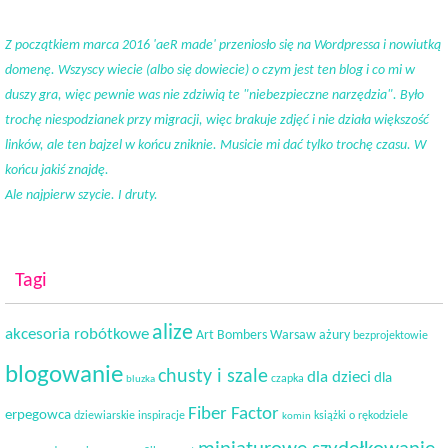
Z początkiem marca 2016 'aeR made' przeniosło się na Wordpressa i nowiutką
domenę. Wszyscy wiecie (albo się dowiecie) o czym jest ten blog i co mi w
duszy gra, więc pewnie was nie zdziwią te "niebezpieczne narzędzia". Było
trochę niespodzianek przy migracji, więc brakuje zdjęć i nie działa większość
linków, ale ten bajzel w końcu zniknie. Musicie mi dać tylko trochę czasu. W
końcu jakiś znajdę.
Ale najpierw szycie. I druty.
Tagi
alize
akcesoria robótkowe
Art Bombers Warsaw
ażury
bezprojektowie
blogowanie
chusty i szale
dla dzieci
dla
czapka
bluzka
Fiber Factor
erpegowca
dziewiarskie inspiracje
książki o rękodziele
komin