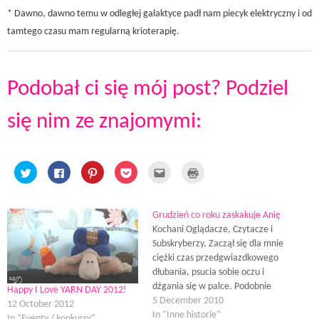
* Dawno, dawno temu w odległej galaktyce padł nam piecyk elektryczny i od
tamtego czasu mam regularną krioterapię.
Podobał ci się mój post? Podziel
się nim ze znajomymi:
C
C
C
C
C
C
l
l
l
l
l
l
i
i
i
i
i
i
c
c
c
c
c
c
k
k
k
k
k
k
t
t
t
t
t
t
Grudzień co roku zaskakuje Anię
o
o
o
o
o
o
s
s
s
s
Kochani Oglądacze, Czytacze i
e
p
h
h
h
h
m
r
Subskryberzy, Zaczął się dla mnie
a
a
a
a
a
i
r
r
r
r
i
n
ciężki czas przedgwiazdkowego
e
e
e
e
l
t
o
o
o
o
dłubania, psucia sobie oczu i
t
(
n
n
n
n
h
O
dźgania się w palce. Podobnie
T
F
P
P
i
p
Happy I Love YARN DAY 2012!
w
a
i
o
s
e
jak śnieg co zimę drogowców
5 December 2010
12 October 2012
i
c
n
c
t
n
t
e
t
k
mnie co roku zaskakują Święta.
In “Inne historie”
o
s
In “Eventy / konkursy”