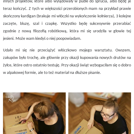
innych projektów, które albo wylądowały w pudle do sprucia, albo będę je
teraz kończyć. Z tych w większości przerobionych mam na przykład prawie
skończony kardigan (brakuje mi włóczki na wykończenie kołnierza), 3 kolejne
zaczęte, bluzę, szal i czapkę. Wszystko będę sukcesywnie przerabiać
zgodnie z nową filozofią robótkową, która mi się urodziła w głowie tej
jesieni. Może wam kiedyś o niej poopowiadam.
Udało mi się nie przeciążyć włóczkowo mojego warsztatu. Owszem,
zakupów było trochę, ale głównie przy okazji kupowania nowych drutów na
żyłce, które ostro ostatnio testuję. Przy okazji świąt wzbogaciłam się o dobro
w alpakowej formie, ale to też materiał na dłuższe pisanie.