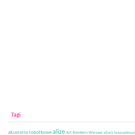
Tagi
alize
akcesoria robótkowe
Art Bombers Warsaw
ażury
bezprojektow