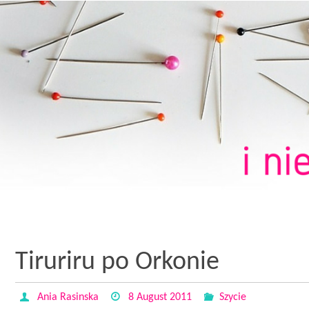
Tiruriru po Orkonie
Ania Rasinska
8 August 2011
Szycie