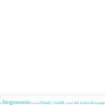
blogowanie
chusty i szale
dla dzieci
dla erpeg
ie
czapka
bluzka