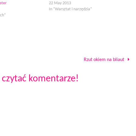
eter
22 May 2013
In “Warsztat i narzędzia”
ach”
Rzut okiem na bliaut
 czytać komentarze!