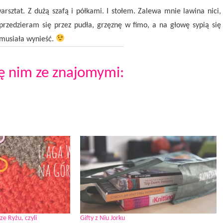
rsztat. Z dużą szafą i półkami. I stołem. Zalewa mnie lawina nici,
 przedzieram się przez pudła, grzęznę w fimo, a na głowę sypią się
ę musiała wynieść.
ię nim ze znajomymi:
e Ryżu, czyli
Gifty z Niu Jorku