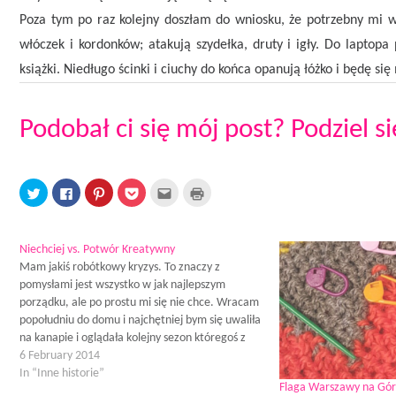
Poza tym po raz kolejny doszłam do wniosku, że potrzebny mi wa
włóczek i kordonków; atakują szydełka, druty i igły. Do laptopa
książki. Niedługo ścinki i ciuchy do końca opanują łóżko i będę si
Podobał ci się mój post? Podziel s
C
C
C
C
C
C
l
l
l
l
l
l
i
i
i
i
i
i
c
c
c
c
c
c
k
k
k
k
k
k
t
t
t
t
t
t
Niechciej vs. Potwór Kreatywny
o
o
o
o
o
o
s
s
s
s
e
p
Mam jakiś robótkowy kryzys. To znaczy z
h
h
h
h
m
r
pomysłami jest wszystko w jak najlepszym
a
a
a
a
a
i
r
r
r
r
i
n
porządku, ale po prostu mi się nie chce. Wracam
e
e
e
e
l
t
o
o
o
o
t
(
popołudniu do domu i najchętniej bym się uwaliła
n
n
n
n
h
O
na kanapie i oglądała kolejny sezon któregoś z
T
F
P
P
i
p
w
a
i
o
s
e
przerabianych seriali (obecnie "Six Feet Under").
6 February 2014
i
c
n
c
t
n
t
e
t
k
o
s
Zespół niespokojnych rąk jakoś przygasł i…
In “Inne historie”
t
b
e
e
a
i
Flaga Warszawy na Górz
e
o
r
t
f
n