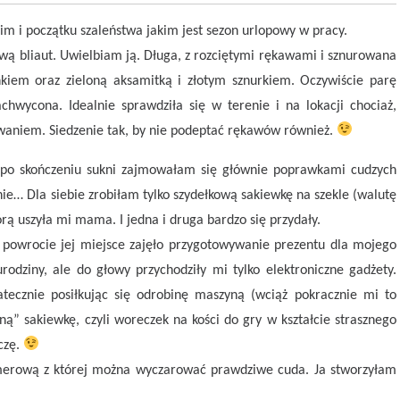
im i początku szaleństwa jakim jest sezon urlopowy w pracy.
ą bliaut. Uwielbiam ją. Długa, z rozciętymi rękawami i sznurowana
iem oraz zieloną aksamitką i złotym sznurkiem. Oczywiście parę
hwycona. Idealnie sprawdziła się w terenie i na lokacji chociaż,
zwaniem. Siedzenie tak, by nie podeptać rękawów również.
e po skończeniu sukni zajmowałam się głównie poprawkami cudzych
ie… Dla siebie zrobiłam tylko szydełkową sakiewkę na szekle (walutę
ą uszyła mi mama. I jedna i druga bardzo się przydały.
 powrocie jej miejsce zajęło przygotowywanie prezentu dla mojego
dziny, ale do głowy przychodziły mi tylko elektroniczne gadżety.
tecznie posiłkując się odrobinę maszyną (wciąż pokracznie mi to
ą” sakiewkę, czyli woreczek na kości do gry w kształcie strasznego
czę.
merową z której można wyczarować prawdziwe cuda. Ja stworzyłam