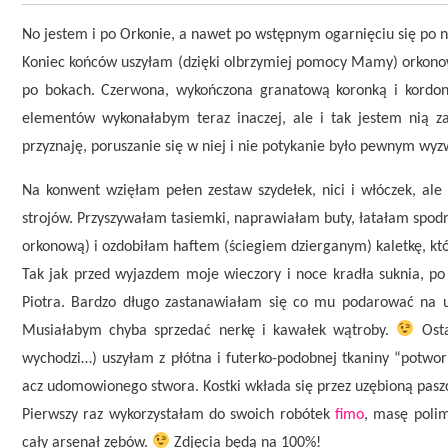
No jestem i po Orkonie, a nawet po wstępnym ogarnięciu się po n
Koniec końców uszyłam (dzięki olbrzymiej pomocy Mamy) orkonow
po bokach. Czerwona, wykończona granatową koronką i kordonk
elementów wykonałabym teraz inaczej, ale i tak jestem nią zac
przyznaję, poruszanie się w niej i nie potykanie było pewnym wy
Na konwent wzięłam pełen zestaw szydełek, nici i włóczek, al
strojów. Przyszywałam tasiemki, naprawiałam buty, łatałam spodn
orkonową) i ozdobiłam haftem (ściegiem dzierganym) kaletkę, któr
Tak jak przed wyjazdem moje wieczory i noce kradła suknia, po
Piotra. Bardzo długo zastanawiałam się co mu podarować na uro
Musiałabym chyba sprzedać nerkę i kawałek wątroby.
Osta
wychodzi…) uszyłam z płótna i futerko-podobnej tkaniny “potworn
acz udomowionego stwora. Kostki wkłada się przez uzębioną pasz
Pierwszy raz wykorzystałam do swoich robótek
fimo
, masę poli
cały arsenał zębów.
Zdjęcia będą na 100%!