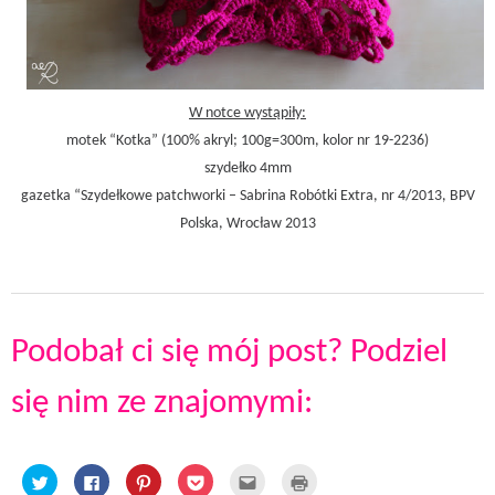
W notce wystąpiły:
motek “Kotka” (100% akryl; 100g=300m, kolor nr 19-2236)
szydełko 4mm
gazetka “Szydełkowe patchworki – Sabrina Robótki Extra, nr 4/2013, BPV
Polska, Wrocław 2013
Podobał ci się mój post? Podziel
się nim ze znajomymi:
C
C
C
C
C
C
l
l
l
l
l
l