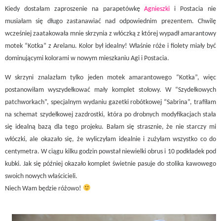
Kiedy dostałam zaproszenie na parapetówkę
Agnieszki
i Postacia nie
musiałam się długo zastanawiać nad odpowiednim prezentem. Chwilę
wcześniej zaatakowała mnie skrzynia z włóczką z której wypadł amarantowy
motek “Kotka” z Arelanu. Kolor był idealny! Właśnie róże i fiolety miały być
dominującymi kolorami w nowym mieszkaniu Agi i Postacia.
W skrzyni znalazłam tylko jeden motek amarantowego “Kotka”, więc
postanowiłam wyszydełkować mały komplet stołowy. W “Szydełkowych
patchworkach”, specjalnym wydaniu gazetki robótkowej “Sabrina”, trafiłam
na schemat szydełkowej zazdrostki, która po drobnych modyfikacjach stała
się idealną bazą dla tego projeku. Bałam się strasznie, że nie starczy mi
włóczki, ale okazało się, że wyliczyłam idealnie i zużyłam wszystko co do
centymetra. W ciągu kilku godzin powstał niewielki obrus i 10 podkładek pod
kubki. Jak się później okazało komplet świetnie pasuje do stolika kawowego
swoich nowych właścicieli.
Niech Wam będzie różowo!