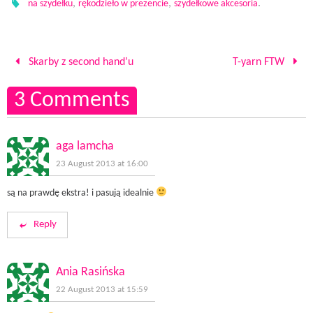
,
,
.
)
w
d
na szydełku
rękodzieło w prezencie
szydełkowe akcesoria
)
o
w
)
Skarby z second hand’u
T-yarn FTW
3 Comments
aga lamcha
23 August 2013 at 16:00
są na prawdę ekstra! i pasują idealnie
Reply
Ania Rasińska
22 August 2013 at 15:59