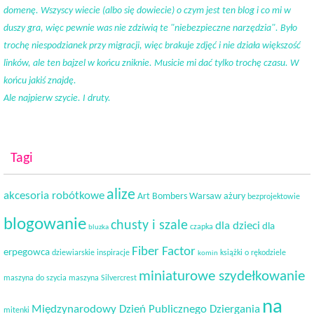
domenę. Wszyscy wiecie (albo się dowiecie) o czym jest ten blog i co mi w
duszy gra, więc pewnie was nie zdziwią te "niebezpieczne narzędzia". Było
trochę niespodzianek przy migracji, więc brakuje zdjęć i nie działa większość
linków, ale ten bajzel w końcu zniknie. Musicie mi dać tylko trochę czasu. W
końcu jakiś znajdę.
Ale najpierw szycie. I druty.
Tagi
alize
akcesoria robótkowe
Art Bombers Warsaw
ażury
bezprojektowie
blogowanie
chusty i szale
dla dzieci
dla
czapka
bluzka
Fiber Factor
erpegowca
dziewiarskie inspiracje
książki o rękodziele
komin
miniaturowe szydełkowanie
maszyna do szycia
maszyna Silvercrest
na
Międzynarodowy Dzień Publicznego Dziergania
mitenki