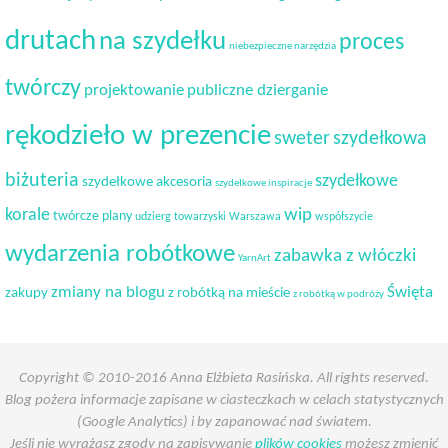
drutach
na szydełku
proces
niebezpieczne narzędzia
twórczy
projektowanie
publiczne dzierganie
rękodzieło w prezencie
sweter
szydełkowa
biżuteria
szydełkowe
szydełkowe akcesoria
szydełkowe inspiracje
korale
wip
twórcze plany
udzierg towarzyski
Warszawa
współszycie
wydarzenia robótkowe
zabawka z włóczki
YarnArt
Święta
zmiany na blogu
zakupy
z robótką na mieście
z robótką w podróży
Copyright © 2010-2016 Anna Elżbieta Rasińska. All rights reserved.
Blog pożera informacje zapisane w ciasteczkach w celach statystycznych
(Google Analytics) i by zapanować nad światem.
Jeśli nie wyrażasz zgody na zapisywanie
plików cookies
możesz zmienić