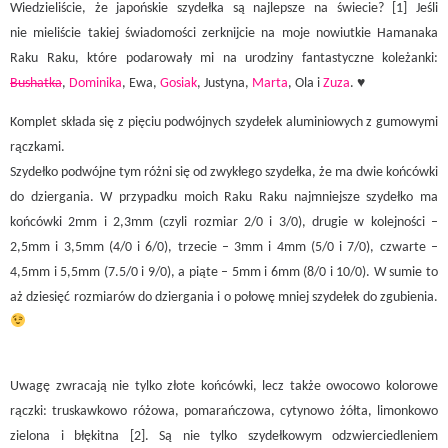
Wiedzieliście, że japońskie szydełka są najlepsze na świecie? [1] Jeśli
nie mieliście takiej świadomości zerknijcie na moje nowiutkie Hamanaka
Raku Raku, które podarowały mi na urodziny fantastyczne koleżanki:
Bushatka
,
Dominika
, Ewa,
Gosiak
, Justyna,
Marta
, Ola i
Zuza
. ♥
Komplet składa się z pięciu podwójnych szydełek aluminiowych z gumowymi
rączkami.
Szydełko podwójne tym różni się od zwykłego szydełka, że ma dwie końcówki
do dziergania. W przypadku moich Raku Raku najmniejsze szydełko ma
końcówki 2mm i 2,3mm (czyli rozmiar 2/0 i 3/0), drugie w kolejności –
2,5mm i 3,5mm (4/0 i 6/0), trzecie – 3mm i 4mm (5/0 i 7/0), czwarte –
4,5mm i 5,5mm (7.5/0 i 9/0), a piąte – 5mm i 6mm (8/0 i 10/0). W sumie to
aż dziesięć rozmiarów do dziergania i o połowę mniej szydełek do zgubienia.
Uwagę zwracają nie tylko złote końcówki, lecz także owocowo kolorowe
rączki: truskawkowo różowa, pomarańczowa, cytynowo żółta, limonkowo
zielona i błękitna [2]. Są nie tylko szydełkowym odzwierciedleniem