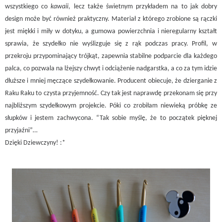
wszystkiego co
kawaii
, lecz także świetnym przykładem na to jak dobry
design może być również praktyczny. Materiał z którego zrobione są rączki
jest miękki i miły w dotyku, a gumowa powierzchnia i nieregularny kształt
sprawia, że szydełko nie wyślizguje się z rąk podczas pracy. Profil, w
przekroju przypominający trójkąt, zapewnia stabilne podparcie dla każdego
palca, co pozwala na lżejszy chwyt i odciążenie nadgarstka, a co za tym idzie
dłuższe i mniej męczące szydełkowanie. Producent obiecuje, że dzierganie z
Raku Raku to czysta przyjemność. Czy tak jest naprawdę przekonam się przy
najbliższym szydełkowym projekcie. Póki co zrobiłam niewieką próbkę ze
słupków i jestem zachwycona. “Tak sobie myślę, że to początek pięknej
przyjaźni”…
Dzięki Dziewczyny! :*