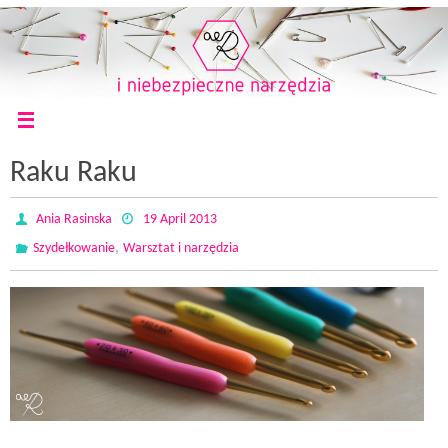
Raku Raku
Ania Rasinska
19 April 2013
,
Szydełkowanie
Warsztat i narzędzia