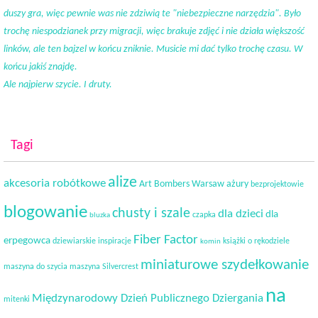
duszy gra, więc pewnie was nie zdziwią te "niebezpieczne narzędzia". Było
trochę niespodzianek przy migracji, więc brakuje zdjęć i nie działa większość
linków, ale ten bajzel w końcu zniknie. Musicie mi dać tylko trochę czasu. W
końcu jakiś znajdę.
Ale najpierw szycie. I druty.
Tagi
alize
akcesoria robótkowe
Art Bombers Warsaw
ażury
bezprojektowie
blogowanie
chusty i szale
dla dzieci
dla
czapka
bluzka
Fiber Factor
erpegowca
dziewiarskie inspiracje
książki o rękodziele
komin
miniaturowe szydełkowanie
maszyna do szycia
maszyna Silvercrest
na
Międzynarodowy Dzień Publicznego Dziergania
mitenki