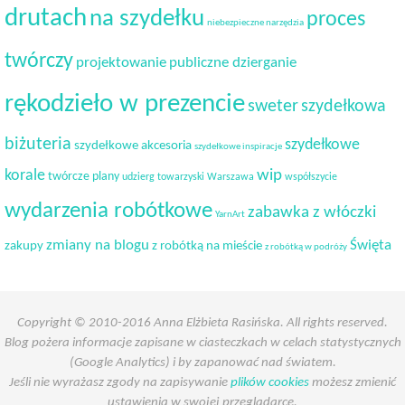
drutach
na szydełku
proces
niebezpieczne narzędzia
twórczy
projektowanie
publiczne dzierganie
rękodzieło w prezencie
sweter
szydełkowa
biżuteria
szydełkowe
szydełkowe akcesoria
szydełkowe inspiracje
korale
wip
twórcze plany
udzierg towarzyski
Warszawa
współszycie
wydarzenia robótkowe
zabawka z włóczki
YarnArt
Święta
zmiany na blogu
zakupy
z robótką na mieście
z robótką w podróży
Copyright © 2010-2016 Anna Elżbieta Rasińska. All rights reserved.
Blog pożera informacje zapisane w ciasteczkach w celach statystycznych
(Google Analytics) i by zapanować nad światem.
Jeśli nie wyrażasz zgody na zapisywanie
plików cookies
możesz zmienić
ustawienia w swojej przeglądarce.