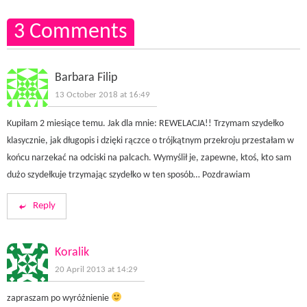
3 Comments
Barbara Filip
13 October 2018 at 16:49
Kupiłam 2 miesiące temu. Jak dla mnie: REWELACJA!! Trzymam szydełko
klasycznie, jak długopis i dzięki rączce o trójkątnym przekroju przestałam w
końcu narzekać na odciski na palcach. Wymyślił je, zapewne, ktoś, kto sam
dużo szydełkuje trzymając szydełko w ten sposób… Pozdrawiam
Reply
Koralik
20 April 2013 at 14:29
zapraszam po wyróżnienie