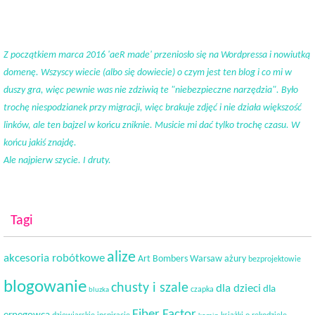
Z początkiem marca 2016 'aeR made' przeniosło się na Wordpressa i nowiutką
domenę. Wszyscy wiecie (albo się dowiecie) o czym jest ten blog i co mi w
duszy gra, więc pewnie was nie zdziwią te "niebezpieczne narzędzia". Było
trochę niespodzianek przy migracji, więc brakuje zdjęć i nie działa większość
linków, ale ten bajzel w końcu zniknie. Musicie mi dać tylko trochę czasu. W
końcu jakiś znajdę.
Ale najpierw szycie. I druty.
Tagi
alize
akcesoria robótkowe
Art Bombers Warsaw
ażury
bezprojektowie
blogowanie
chusty i szale
dla dzieci
dla
czapka
bluzka
Fiber Factor