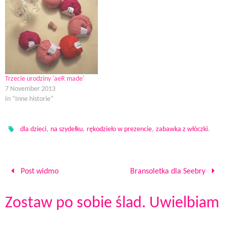
w
e
n
w
i
w
w
e
i
n
i
w
w
n
n
n
i
w
d
e
d
n
i
o
w
o
d
n
w
w
w
o
d
)
i
)
w
o
n
)
w
d
)
o
w
)
Trzecie urodziny 'aeR made'
7 November 2013
In “Inne historie”
,
,
,
.
dla dzieci
na szydełku
rękodzieło w prezencie
zabawka z włóczki
Post widmo
Bransoletka dla Seebry
Zostaw po sobie ślad. Uwielbiam