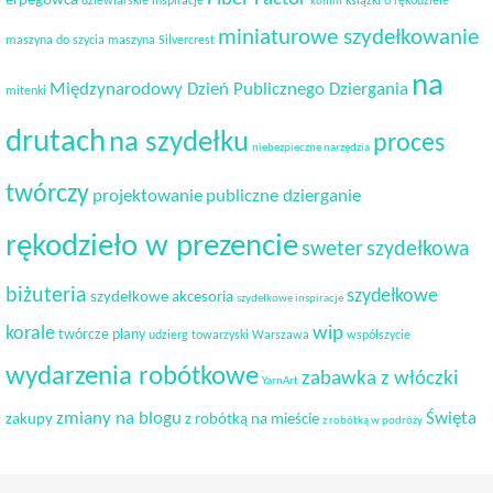
erpegowca
dziewiarskie inspiracje
książki o rękodziele
komin
miniaturowe szydełkowanie
maszyna do szycia
maszyna Silvercrest
na
Międzynarodowy Dzień Publicznego Dziergania
mitenki
drutach
na szydełku
proces
niebezpieczne narzędzia
twórczy
projektowanie
publiczne dzierganie
rękodzieło w prezencie
sweter
szydełkowa
biżuteria
szydełkowe
szydełkowe akcesoria
szydełkowe inspiracje
korale
wip
twórcze plany
udzierg towarzyski
Warszawa
współszycie
wydarzenia robótkowe
zabawka z włóczki
YarnArt
Święta
zmiany na blogu
zakupy
z robótką na mieście
z robótką w podróży