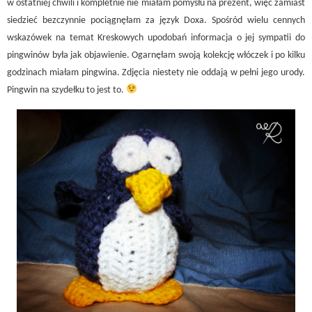
w ostatniej chwili i kompletnie nie miałam pomysłu na prezent, więc zamiast
siedzieć bezczynnie pociągnęłam za język Doxa. Spośród wielu cennych
wskazówek na temat Kreskowych upodobań informacja o jej sympatii do
pingwinów była jak objawienie. Ogarnęłam swoją kolekcję włóczek i po kilku
godzinach miałam pingwina. Zdjęcia niestety nie oddają w pełni jego urody.
Pingwin na szydełku to jest to.