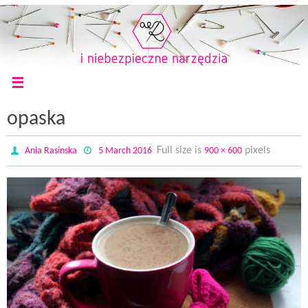
opaska
Full size is
pixels
Ania Rasinska
5 March 2016
900 × 600