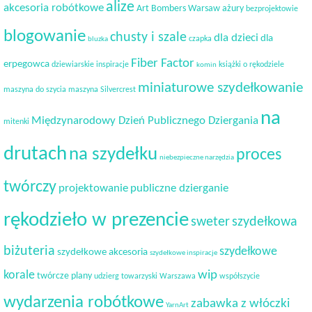
alize
akcesoria robótkowe
Art Bombers Warsaw
ażury
bezprojektowie
blogowanie
chusty i szale
dla dzieci
dla
czapka
bluzka
Fiber Factor
erpegowca
dziewiarskie inspiracje
książki o rękodziele
komin
miniaturowe szydełkowanie
maszyna do szycia
maszyna Silvercrest
na
Międzynarodowy Dzień Publicznego Dziergania
mitenki
drutach
na szydełku
proces
niebezpieczne narzędzia
twórczy
projektowanie
publiczne dzierganie
rękodzieło w prezencie
sweter
szydełkowa
biżuteria
szydełkowe
szydełkowe akcesoria
szydełkowe inspiracje
korale
wip
twórcze plany
udzierg towarzyski
Warszawa
współszycie
wydarzenia robótkowe
zabawka z włóczki
YarnArt