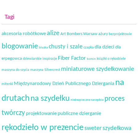
Tagi
alize
akcesoria robótkowe
Art Bombers Warsaw
ażury
bezprojektowie
blogowanie
chusty i szale
dla dzieci
dla
czapka
bluzka
Fiber Factor
erpegowca
dziewiarskie inspiracje
książki o rękodziele
komin
miniaturowe szydełkowanie
maszyna do szycia
maszyna Silvercrest
na
Międzynarodowy Dzień Publicznego Dziergania
mitenki
drutach
na szydełku
proces
niebezpieczne narzędzia
twórczy
projektowanie
publiczne dzierganie
rękodzieło w prezencie
sweter
szydełkowa