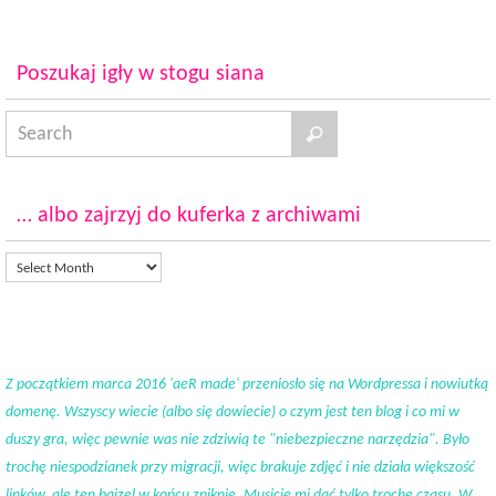
Poszukaj igły w stogu siana
… albo zajrzyj do kuferka z archiwami
Z początkiem marca 2016 'aeR made' przeniosło się na Wordpressa i nowiutką
domenę. Wszyscy wiecie (albo się dowiecie) o czym jest ten blog i co mi w
duszy gra, więc pewnie was nie zdziwią te "niebezpieczne narzędzia". Było
trochę niespodzianek przy migracji, więc brakuje zdjęć i nie działa większość
linków, ale ten bajzel w końcu zniknie. Musicie mi dać tylko trochę czasu. W