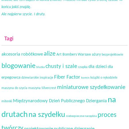
końcu jakiś znajdę.
Ale najpierw szycie. I druty.
Tagi
alize
akcesoria robótkowe
Art Bombers Warsaw
ażury
bezprojektowie
blogowanie
chusty i szale
dla dzieci
dla
czapka
bluzka
Fiber Factor
erpegowca
dziewiarskie inspiracje
książki o rękodziele
komin
miniaturowe szydełkowanie
maszyna do szycia
maszyna Silvercrest
na
Międzynarodowy Dzień Publicznego Dziergania
mitenki
drutach
na szydełku
proces
niebezpieczne narzędzia
twórczy
projektowanie