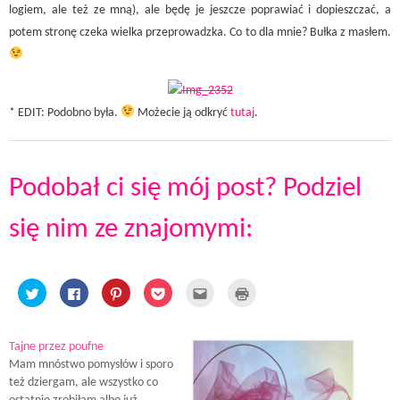
logiem, ale też ze mną), ale będę je jeszcze poprawiać i dopieszczać, a
potem stronę czeka wielka przeprowadzka. Co to dla mnie? Bułka z masłem.
* EDIT: Podobno była.
Możecie ją odkryć
tutaj
.
Podobał ci się mój post? Podziel
się nim ze znajomymi:
C
C
C
C
C
C
l
l
l
l
l
l
i
i
i
i
i
i
c
c
c
c
c
c
k
k
k
k
k
k
t
t
t
t
t
t
Tajne przez poufne
o
o
o
o
o
o
Mam mnóstwo pomysłów i sporo
s
s
s
s
e
p
h
h
h
h
m
r
też dziergam, ale wszystko co
a
a
a
a
a
i
r
r
r
r
i
n