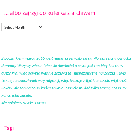
… albo zajrzyj do kuferka z archiwami
Z początkiem marca 2016 'aeR made' przeniosło się na Wordpressa i nowiutką
domenę. Wszyscy wiecie (albo się dowiecie) o czym jest ten blog i co mi w
duszy gra, więc pewnie was nie zdziwią te "niebezpieczne narzędzia". Było
trochę niespodzianek przy migracji, więc brakuje zdjęć i nie działa większość
linków, ale ten bajzel w końcu zniknie. Musicie mi dać tylko trochę czasu. W
końcu jakiś znajdę.
Ale najpierw szycie. I druty.
Tagi