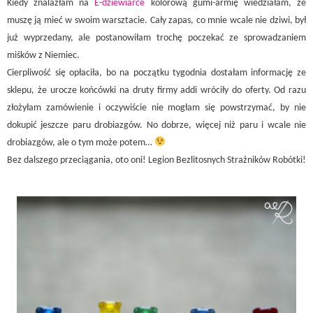
Kiedy znalazłam na
E-dziewiarce
kolorową gumi-armię wiedziałam, że
muszę ją mieć w swoim warsztacie. Cały zapas, co mnie wcale nie dziwi, był
już wyprzedany, ale postanowiłam trochę poczekać ze sprowadzaniem
miśków z Niemiec.
Cierpliwość się opłaciła, bo na początku tygodnia dostałam informację ze
sklepu, że urocze końcówki na druty firmy addi wróciły do oferty. Od razu
złożyłam zamówienie i oczywiście nie mogłam się powstrzymać, by nie
dokupić jeszcze paru drobiazgów. No dobrze, więcej niż paru i wcale nie
drobiazgów, ale o tym może potem…
Bez dalszego przeciągania, oto oni! Legion Bezlitosnych Strażników Robótki!