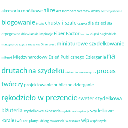
alize
akcesoria robótkowe
Art Bombers Warsaw
ażury
bezprojektowie
blogowanie
chusty i szale
dla dzieci
dla
czapka
bluzka
Fiber Factor
erpegowca
dziewiarskie inspiracje
książki o rękodziele
komin
miniaturowe szydełkowanie
maszyna do szycia
maszyna Silvercrest
na
Międzynarodowy Dzień Publicznego Dziergania
mitenki
drutach
na szydełku
proces
niebezpieczne narzędzia
twórczy
projektowanie
publiczne dzierganie
rękodzieło w prezencie
sweter
szydełkowa
biżuteria
szydełkowe
szydełkowe akcesoria
szydełkowe inspiracje
korale
wip
twórcze plany
udzierg towarzyski
Warszawa
współszycie