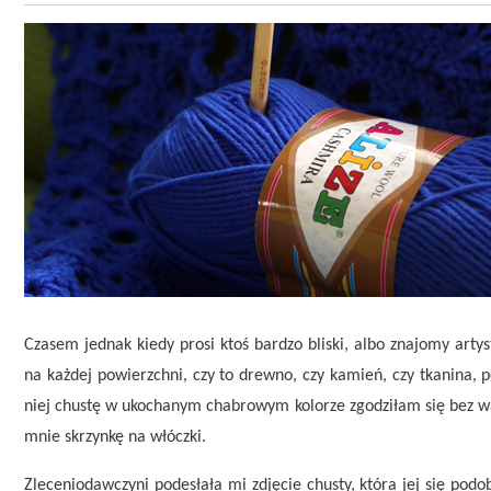
Czasem jednak kiedy prosi ktoś bardzo bliski, albo znajomy art
na każdej powierzchni, czy to drewno, czy kamień, czy tkanina, 
niej chustę w ukochanym chabrowym kolorze zgodziłam się bez w
mnie skrzynkę na włóczki.
Zleceniodawczyni podesłała mi zdjęcie chusty, która jej się pod