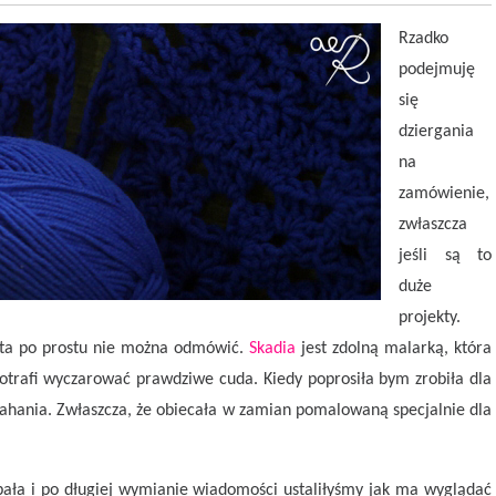
Rzadko
podejmuję
się
dziergania
na
zamówienie,
zwłaszcza
jeśli są to
duże
projekty.
ysta po prostu nie można odmówić.
Skadia
jest zdolną malarką, która
potrafi wyczarować prawdziwe cuda. Kiedy poprosiła bym zrobiła dla
ahania. Zwłaszcza, że obiecała w zamian pomalowaną specjalnie dla
obała i po długiej wymianie wiadomości ustaliłyśmy jak ma wyglądać