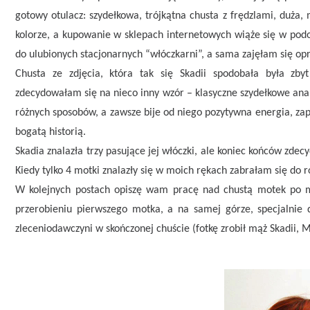
gotowy otulacz: szydełkowa, trójkątna chusta z frędzlami, duża,
kolorze, a kupowanie w sklepach internetowych wiąże się w po
do ulubionych stacjonarnych “włóczkarni”, a sama zajęłam się 
Chusta ze zdjęcia, która tak się Skadii spodobała była zb
zdecydowałam się na nieco inny wzór – klasyczne szydełkowe a
różnych sposobów, a zawsze bije od niego pozytywna energia, zapa
bogatą historią.
Skadia znalazła trzy pasujące jej włóczki, ale koniec końców zd
Kiedy tylko 4 motki znalazły się w moich rękach zabrałam się do r
W kolejnych postach opiszę wam pracę nad chustą motek po mo
przerobieniu pierwszego motka, a na samej górze, specjalnie
zleceniodawczyni w skończonej chuście (fotkę zrobił mąż Skadii, Mi