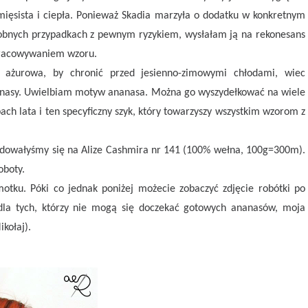
 mięsista i ciepła. Ponieważ Skadia marzyła o dodatku w konkretnym
dobnych przypadkach z pewnym ryzykiem, wysłałam ją na rekonesans
opracowywaniem wzoru.
yt ażurowa, by chronić przed jesienno-zimowymi chłodami, wiec
nanasy. Uwielbiam motyw ananasa. Można go wyszydełkować na wiele
ch lata i ten specyficzny szyk, który towarzyszy wszystkim wzorom z
ecydowałyśmy się na Alize Cashmira nr 141 (100% wełna, 100g=300m).
oboty.
tku. Póki co jednak poniżej możecie zobaczyć zdjęcie robótki po
 dla tych, którzy nie mogą się doczekać gotowych ananasów, moja
kołaj).