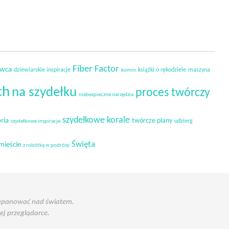
Fiber Factor
owca
dziewiarskie inspiracje
książki o rękodziele
maszyna
komin
ch
na szydełku
proces twórczy
niebezpieczne narzędzia
szydełkowe korale
ria
twórcze plany
udzierg
szydełkowe inspiracje
Święta
mieście
z robótką w podróży
 zapanować nad światem.
j przeglądarce.