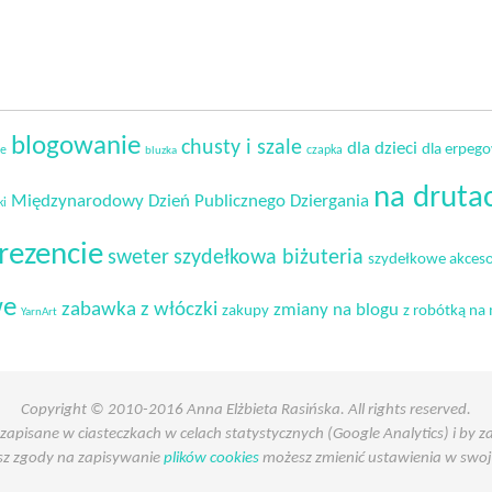
blogowanie
chusty i szale
dla dzieci
dla erpeg
ie
czapka
bluzka
na druta
Międzynarodowy Dzień Publicznego Dziergania
ki
rezencie
sweter
szydełkowa biżuteria
szydełkowe akceso
we
zabawka z włóczki
zmiany na blogu
zakupy
z robótką na 
YarnArt
Copyright © 2010-2016 Anna Elżbieta Rasińska. All rights reserved.
 zapisane w ciasteczkach w celach statystycznych (Google Analytics) i by
asz zgody na zapisywanie
plików cookies
możesz zmienić ustawienia w swoje