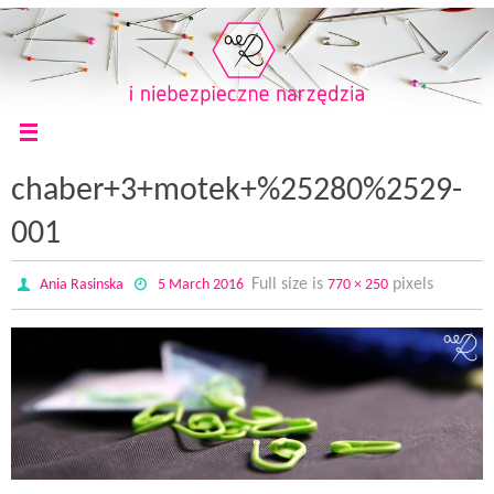
chaber+3+motek+%25280%2529-
001
Full size is
pixels
Ania Rasinska
5 March 2016
770 × 250