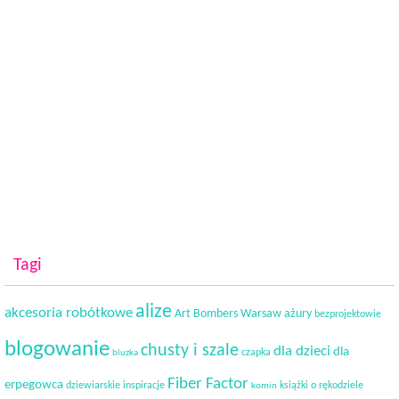
Tagi
alize
akcesoria robótkowe
Art Bombers Warsaw
ażury
bezprojektowie
blogowanie
chusty i szale
dla dzieci
dla
czapka
bluzka
Fiber Factor
erpegowca
dziewiarskie inspiracje
książki o rękodziele
komin