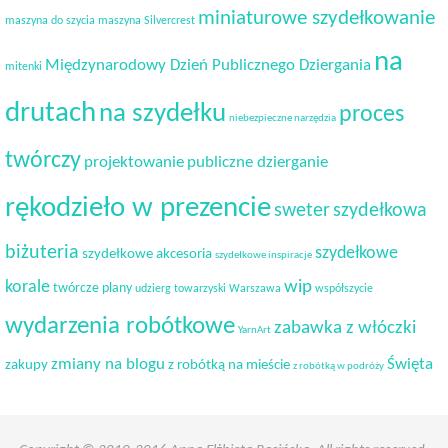
miniaturowe szydełkowanie
maszyna do szycia
maszyna Silvercrest
na
Międzynarodowy Dzień Publicznego Dziergania
mitenki
drutach
na szydełku
proces
niebezpieczne narzędzia
twórczy
projektowanie
publiczne dzierganie
rękodzieło w prezencie
sweter
szydełkowa
biżuteria
szydełkowe
szydełkowe akcesoria
szydełkowe inspiracje
korale
wip
twórcze plany
udzierg towarzyski
Warszawa
współszycie
wydarzenia robótkowe
zabawka z włóczki
YarnArt
Święta
zmiany na blogu
zakupy
z robótką na mieście
z robótką w podróży