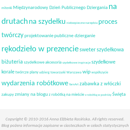
na
Międzynarodowy Dzień Publicznego Dziergania
mitenki
drutach
na szydełku
proces
niebezpieczne narzędzia
twórczy
projektowanie
publiczne dzierganie
rękodzieło w prezencie
sweter
szydełkowa
biżuteria
szydełkowe
szydełkowe akcesoria
szydełkowe inspiracje
korale
wip
twórcze plany
udzierg towarzyski
Warszawa
współszycie
wydarzenia robótkowe
zabawka z włóczki
YarnArt
Święta
zmiany na blogu
zakupy
z robótką na mieście
z robótką w podróży
Copyright © 2010-2016 Anna Elżbieta Rasińska. All rights reserved.
Blog pożera informacje zapisane w ciasteczkach w celach statystycznych