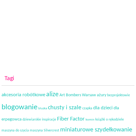
Tagi
alize
akcesoria robótkowe
Art Bombers Warsaw
ażury
bezprojektowie
blogowanie
chusty i szale
dla dzieci
dla
czapka
bluzka
Fiber Factor
erpegowca
dziewiarskie inspiracje
książki o rękodziele
komin
miniaturowe szydełkowanie
maszyna do szycia
maszyna Silvercrest