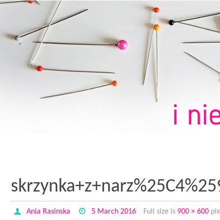
skrzynka+z+narz%25C4%2
Ania Rasinska
5 March 2016
Full size is
900 × 600
pix