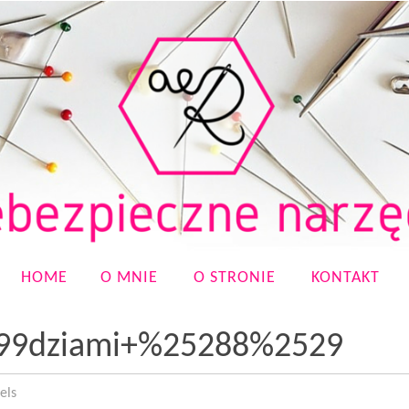
HOME
O MNIE
O STRONIE
KONTAKT
599dziami+%25288%2529
els