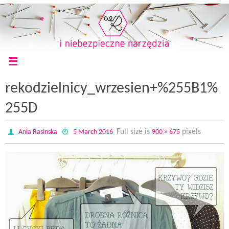
rekodzielnicy_wrzesien+%255B1%
255D
Full size is
pixels
Ania Rasinska
5 March 2016
900 × 675