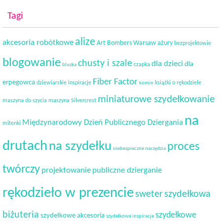
Tagi
alize
akcesoria robótkowe
Art Bombers Warsaw
ażury
bezprojektowie
blogowanie
chusty i szale
dla dzieci
dla
czapka
bluzka
Fiber Factor
erpegowca
dziewiarskie inspiracje
książki o rękodziele
komin
miniaturowe szydełkowanie
maszyna do szycia
maszyna Silvercrest
na
Międzynarodowy Dzień Publicznego Dziergania
mitenki
drutach
na szydełku
proces
niebezpieczne narzędzia
twórczy
projektowanie
publiczne dzierganie
rękodzieło w prezencie
sweter
szydełkowa
biżuteria
szydełkowe
szydełkowe akcesoria
szydełkowe inspiracje