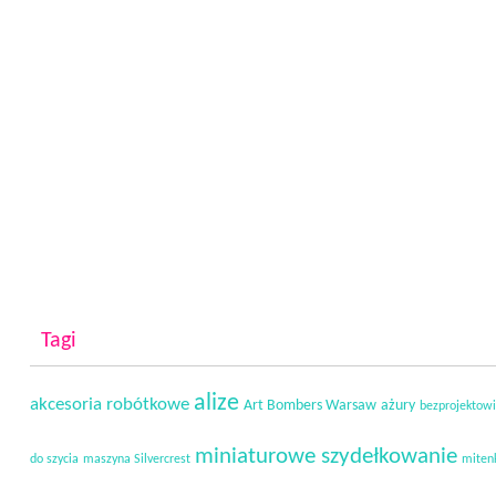
Tagi
alize
akcesoria robótkowe
Art Bombers Warsaw
ażury
bezprojektow
miniaturowe szydełkowanie
do szycia
maszyna Silvercrest
miten