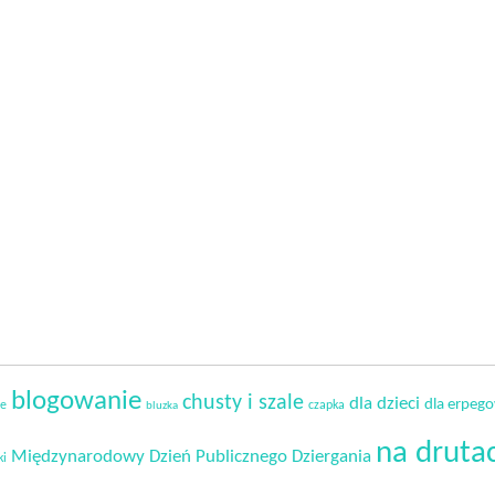
blogowanie
chusty i szale
dla dzieci
dla erpeg
ie
czapka
bluzka
na druta
Międzynarodowy Dzień Publicznego Dziergania
ki