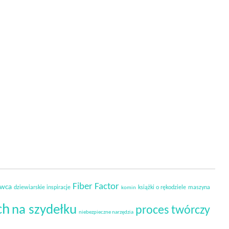
Fiber Factor
owca
dziewiarskie inspiracje
książki o rękodziele
maszyna
komin
ch
na szydełku
proces twórczy
niebezpieczne narzędzia