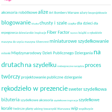
alize
akcesoria robótkowe
Art Bombers Warsaw
ażury
bezprojektowie
blogowanie
chusty i szale
dla dzieci
dla
czapka
bluzka
Fiber Factor
erpegowca
dziewiarskie inspiracje
książki o rękodziele
komin
miniaturowe szydełkowanie
maszyna do szycia
maszyna Silvercrest
na
Międzynarodowy Dzień Publicznego Dziergania
mitenki
drutach
na szydełku
proces
niebezpieczne narzędzia
twórczy
projektowanie
publiczne dzierganie
rękodzieło w prezencie
sweter
szydełkowa
biżuteria
szydełkowe
szydełkowe akcesoria
szydełkowe inspiracje
korale
wip
twórcze plany
udzierg towarzyski
Warszawa
współszycie