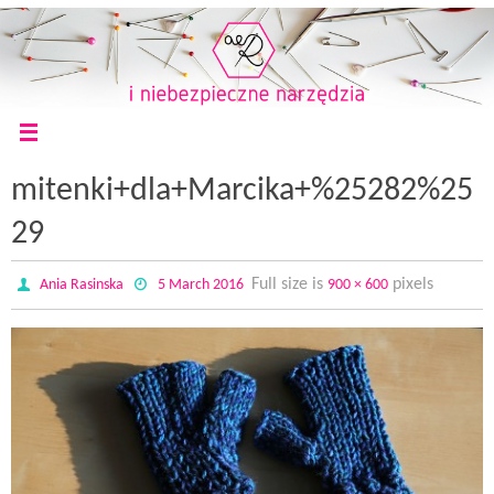
mitenki+dla+Marcika+%25282%25
29
Full size is
pixels
Ania Rasinska
5 March 2016
900 × 600