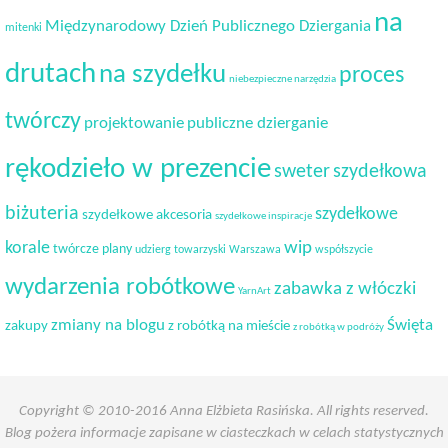
na
Międzynarodowy Dzień Publicznego Dziergania
mitenki
drutach
na szydełku
proces
niebezpieczne narzędzia
twórczy
projektowanie
publiczne dzierganie
rękodzieło w prezencie
sweter
szydełkowa
biżuteria
szydełkowe
szydełkowe akcesoria
szydełkowe inspiracje
korale
wip
twórcze plany
udzierg towarzyski
Warszawa
współszycie
wydarzenia robótkowe
zabawka z włóczki
YarnArt
Święta
zmiany na blogu
zakupy
z robótką na mieście
z robótką w podróży
Copyright © 2010-2016 Anna Elżbieta Rasińska. All rights reserved.
Blog pożera informacje zapisane w ciasteczkach w celach statystycznych