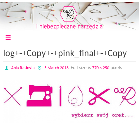
log+-+Copy+-+pink_final+-+Copy
Full size is
pixels
Ania Rasinska
5 March 2016
770 × 250