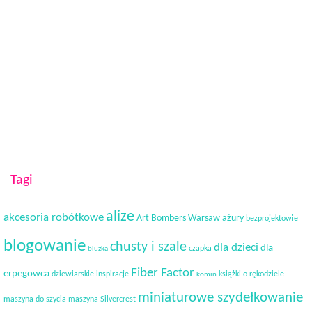
Tagi
alize
akcesoria robótkowe
Art Bombers Warsaw
ażury
bezprojektowie
blogowanie
chusty i szale
dla dzieci
dla
czapka
bluzka
Fiber Factor
erpegowca
dziewiarskie inspiracje
książki o rękodziele
komin
miniaturowe szydełkowanie
maszyna do szycia
maszyna Silvercrest