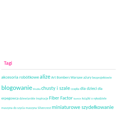
Tagi
alize
akcesoria robótkowe
Art Bombers Warsaw
ażury
bezprojektowie
blogowanie
chusty i szale
dla dzieci
dla
czapka
bluzka
Fiber Factor
erpegowca
dziewiarskie inspiracje
książki o rękodziele
komin
miniaturowe szydełkowanie
maszyna do szycia
maszyna Silvercrest