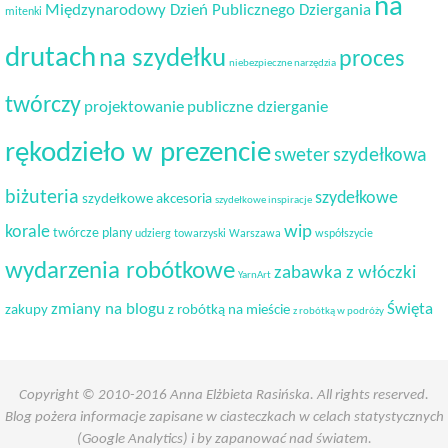
na
Międzynarodowy Dzień Publicznego Dziergania
mitenki
drutach
na szydełku
proces
niebezpieczne narzędzia
twórczy
projektowanie
publiczne dzierganie
rękodzieło w prezencie
sweter
szydełkowa
biżuteria
szydełkowe
szydełkowe akcesoria
szydełkowe inspiracje
korale
wip
twórcze plany
udzierg towarzyski
Warszawa
współszycie
wydarzenia robótkowe
zabawka z włóczki
YarnArt
Święta
zmiany na blogu
zakupy
z robótką na mieście
z robótką w podróży
Copyright © 2010-2016 Anna Elżbieta Rasińska. All rights reserved.
Blog pożera informacje zapisane w ciasteczkach w celach statystycznych
(Google Analytics) i by zapanować nad światem.