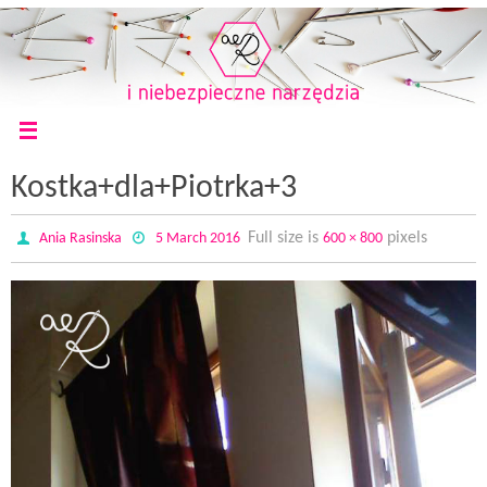
Kostka+dla+Piotrka+3
Full size is
pixels
Ania Rasinska
5 March 2016
600 × 800