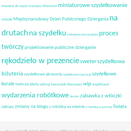
miniaturowe szydełkowanie
maszyna do szycia
maszyna Silvercrest
na
Międzynarodowy Dzień Publicznego Dziergania
mitenki
drutach
na szydełku
proces
niebezpieczne narzędzia
twórczy
projektowanie
publiczne dzierganie
rękodzieło w prezencie
sweter
szydełkowa
biżuteria
szydełkowe
szydełkowe akcesoria
szydełkowe inspiracje
korale
wip
twórcze plany
udzierg towarzyski
Warszawa
współszycie
wydarzenia robótkowe
zabawka z włóczki
YarnArt
Święta
zmiany na blogu
zakupy
z robótką na mieście
z robótką w podróży