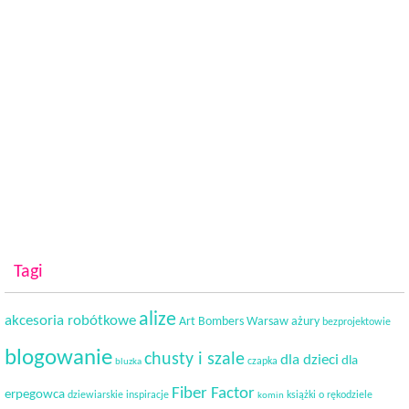
Tagi
alize
akcesoria robótkowe
Art Bombers Warsaw
ażury
bezprojektowie
blogowanie
chusty i szale
dla dzieci
dla
czapka
bluzka
Fiber Factor
erpegowca
dziewiarskie inspiracje
książki o rękodziele
komin