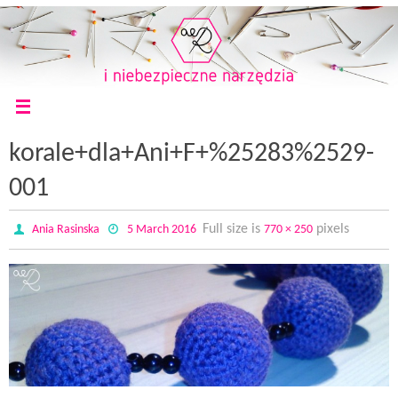
korale+dla+Ani+F+%25283%2529-
001
Full size is
pixels
Ania Rasinska
5 March 2016
770 × 250