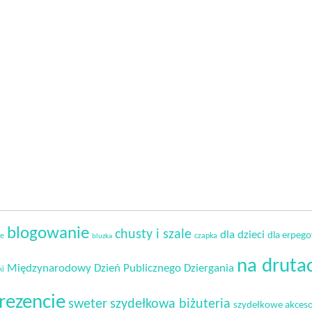
blogowanie
chusty i szale
dla dzieci
dla erpeg
ie
czapka
bluzka
na druta
Międzynarodowy Dzień Publicznego Dziergania
ki
rezencie
sweter
szydełkowa biżuteria
szydełkowe akceso