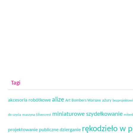
Tagi
alize
akcesoria robótkowe
Art Bombers Warsaw
ażury
bezprojektow
miniaturowe szydełkowanie
do szycia
maszyna Silvercrest
miten
rękodzieło w p
projektowanie
publiczne dzierganie