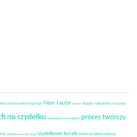
Fiber Factor
owca
dziewiarskie inspiracje
książki o rękodziele
maszyna
komin
ch
na szydełku
proces twórczy
niebezpieczne narzędzia
szydełkowe korale
ria
twórcze plany
udzierg
szydełkowe inspiracje