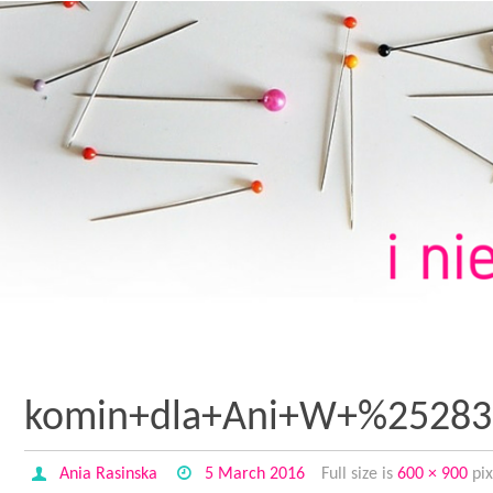
komin+dla+Ani+W+%2528
Ania Rasinska
5 March 2016
Full size is
600 × 900
pix