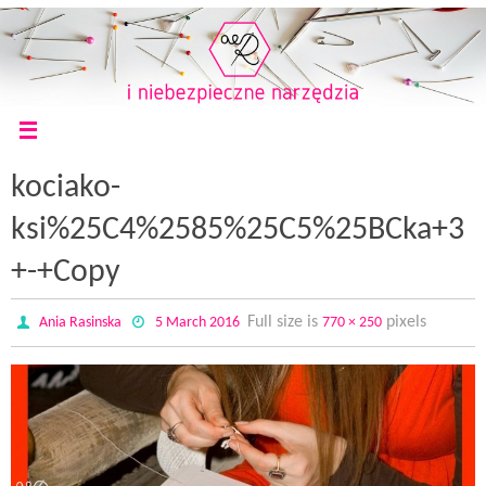
kociako-
ksi%25C4%2585%25C5%25BCka+3
+-+Copy
Full size is
pixels
Ania Rasinska
5 March 2016
770 × 250