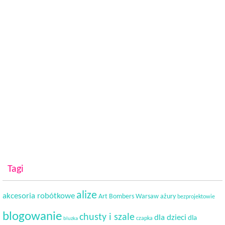
Tagi
alize
akcesoria robótkowe
Art Bombers Warsaw
ażury
bezprojektowie
blogowanie
chusty i szale
dla dzieci
dla
czapka
bluzka