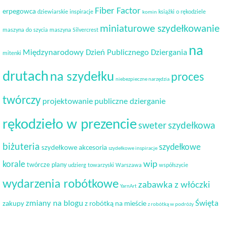
Fiber Factor
erpegowca
dziewiarskie inspiracje
książki o rękodziele
komin
miniaturowe szydełkowanie
maszyna do szycia
maszyna Silvercrest
na
Międzynarodowy Dzień Publicznego Dziergania
mitenki
drutach
na szydełku
proces
niebezpieczne narzędzia
twórczy
projektowanie
publiczne dzierganie
rękodzieło w prezencie
sweter
szydełkowa
biżuteria
szydełkowe
szydełkowe akcesoria
szydełkowe inspiracje
korale
wip
twórcze plany
udzierg towarzyski
Warszawa
współszycie
wydarzenia robótkowe
zabawka z włóczki
YarnArt
Święta
zmiany na blogu
zakupy
z robótką na mieście
z robótką w podróży