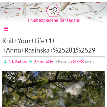
Knit+Your+Life+1+-
+Anna+Rasinska+%25281%2529
Full size is
pixels
Ania Rasinska
5 March 2016
600 × 900