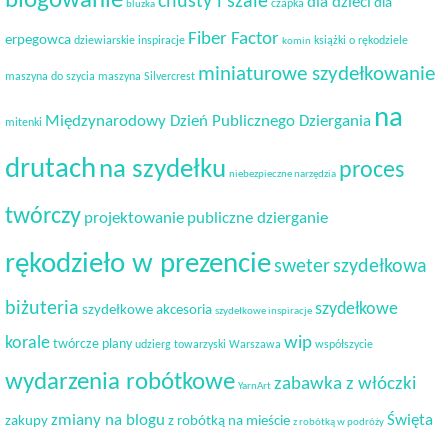
blogowanie
chusty i szale
dla dzieci
dla
czapka
bluzka
Fiber Factor
erpegowca
dziewiarskie inspiracje
książki o rękodziele
komin
miniaturowe szydełkowanie
maszyna do szycia
maszyna Silvercrest
na
Międzynarodowy Dzień Publicznego Dziergania
mitenki
drutach
na szydełku
proces
niebezpieczne narzędzia
twórczy
projektowanie
publiczne dzierganie
rękodzieło w prezencie
sweter
szydełkowa
biżuteria
szydełkowe
szydełkowe akcesoria
szydełkowe inspiracje
korale
wip
twórcze plany
udzierg towarzyski
Warszawa
współszycie
wydarzenia robótkowe
zabawka z włóczki
YarnArt
Święta
zmiany na blogu
zakupy
z robótką na mieście
z robótką w podróży