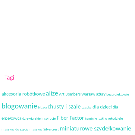
Tagi
alize
akcesoria robótkowe
Art Bombers Warsaw
ażury
bezprojektowie
blogowanie
chusty i szale
dla dzieci
dla
czapka
bluzka
Fiber Factor
erpegowca
dziewiarskie inspiracje
książki o rękodziele
komin
miniaturowe szydełkowanie
maszyna do szycia
maszyna Silvercrest