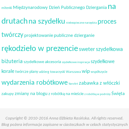
na
Międzynarodowy Dzień Publicznego Dziergania
mitenki
drutach
na szydełku
proces
niebezpieczne narzędzia
twórczy
projektowanie
publiczne dzierganie
rękodzieło w prezencie
sweter
szydełkowa
biżuteria
szydełkowe
szydełkowe akcesoria
szydełkowe inspiracje
korale
wip
twórcze plany
udzierg towarzyski
Warszawa
współszycie
wydarzenia robótkowe
zabawka z włóczki
YarnArt
Święta
zmiany na blogu
zakupy
z robótką na mieście
z robótką w podróży
Copyright © 2010-2016 Anna Elżbieta Rasińska. All rights reserved.
Blog pożera informacje zapisane w ciasteczkach w celach statystycznych