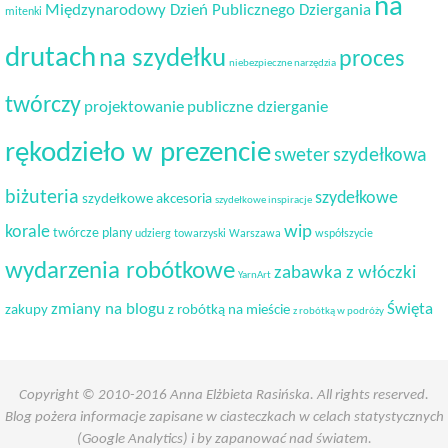
na
Międzynarodowy Dzień Publicznego Dziergania
mitenki
drutach
na szydełku
proces
niebezpieczne narzędzia
twórczy
projektowanie
publiczne dzierganie
rękodzieło w prezencie
sweter
szydełkowa
biżuteria
szydełkowe
szydełkowe akcesoria
szydełkowe inspiracje
korale
wip
twórcze plany
udzierg towarzyski
Warszawa
współszycie
wydarzenia robótkowe
zabawka z włóczki
YarnArt
Święta
zmiany na blogu
zakupy
z robótką na mieście
z robótką w podróży
Copyright © 2010-2016 Anna Elżbieta Rasińska. All rights reserved.
Blog pożera informacje zapisane w ciasteczkach w celach statystycznych
(Google Analytics) i by zapanować nad światem.