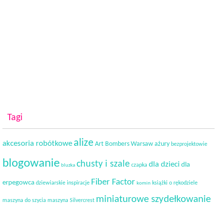
Tagi
alize
akcesoria robótkowe
Art Bombers Warsaw
ażury
bezprojektowie
blogowanie
chusty i szale
dla dzieci
dla
czapka
bluzka
Fiber Factor
erpegowca
dziewiarskie inspiracje
książki o rękodziele
komin
miniaturowe szydełkowanie
maszyna do szycia
maszyna Silvercrest