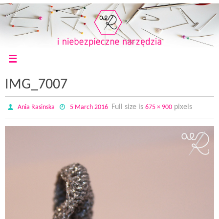
IMG_7007
Full size is
pixels
Ania Rasinska
5 March 2016
675 × 900