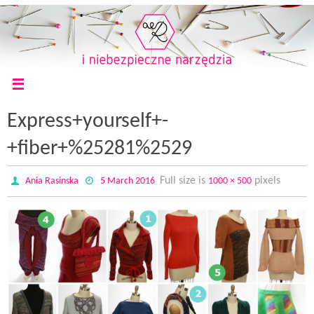
Express+yourself+-
+fiber+%25281%2529
Full size is
pixels
Ania Rasinska
5 March 2016
1000 × 500