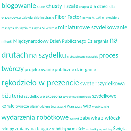
blogowanie
chusty i szale
dla dzieci
dla
czapka
bluzka
Fiber Factor
erpegowca
dziewiarskie inspiracje
książki o rękodziele
komin
miniaturowe szydełkowanie
maszyna do szycia
maszyna Silvercrest
na
Międzynarodowy Dzień Publicznego Dziergania
mitenki
drutach
na szydełku
proces
niebezpieczne narzędzia
twórczy
projektowanie
publiczne dzierganie
rękodzieło w prezencie
sweter
szydełkowa
biżuteria
szydełkowe
szydełkowe akcesoria
szydełkowe inspiracje
korale
wip
twórcze plany
udzierg towarzyski
Warszawa
współszycie
wydarzenia robótkowe
zabawka z włóczki
YarnArt
Święta
zmiany na blogu
zakupy
z robótką na mieście
z robótką w podróży