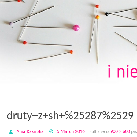
druty+z+sh+%25287%2529
Ania Rasinska
5 March 2016
Full size is
900 × 600
pix