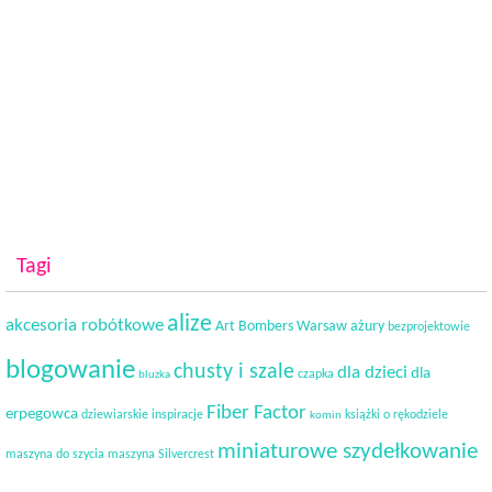
Tagi
alize
akcesoria robótkowe
Art Bombers Warsaw
ażury
bezprojektowie
blogowanie
chusty i szale
dla dzieci
dla
czapka
bluzka
Fiber Factor
erpegowca
dziewiarskie inspiracje
książki o rękodziele
komin
miniaturowe szydełkowanie
maszyna do szycia
maszyna Silvercrest