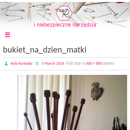
bukiet_na_dzien_matki
Full size is
pixels
Ania Rasinska
5 March 2016
600 × 800