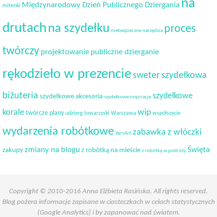
na
Międzynarodowy Dzień Publicznego Dziergania
mitenki
drutach
na szydełku
proces
niebezpieczne narzędzia
twórczy
projektowanie
publiczne dzierganie
rękodzieło w prezencie
sweter
szydełkowa
biżuteria
szydełkowe
szydełkowe akcesoria
szydełkowe inspiracje
korale
wip
twórcze plany
udzierg towarzyski
Warszawa
współszycie
wydarzenia robótkowe
zabawka z włóczki
YarnArt
Święta
zmiany na blogu
zakupy
z robótką na mieście
z robótką w podróży
Copyright © 2010-2016 Anna Elżbieta Rasińska. All rights reserved.
Blog pożera informacje zapisane w ciasteczkach w celach statystycznych
(Google Analytics) i by zapanować nad światem.