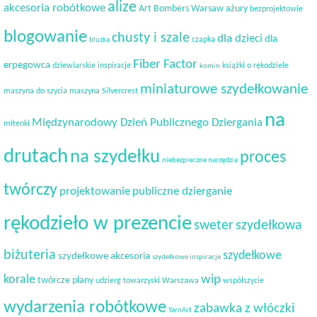
alize
akcesoria robótkowe
Art Bombers Warsaw
ażury
bezprojektowie
blogowanie
chusty i szale
dla dzieci
dla
czapka
bluzka
Fiber Factor
erpegowca
dziewiarskie inspiracje
książki o rękodziele
komin
miniaturowe szydełkowanie
maszyna do szycia
maszyna Silvercrest
na
Międzynarodowy Dzień Publicznego Dziergania
mitenki
drutach
na szydełku
proces
niebezpieczne narzędzia
twórczy
projektowanie
publiczne dzierganie
rękodzieło w prezencie
sweter
szydełkowa
biżuteria
szydełkowe
szydełkowe akcesoria
szydełkowe inspiracje
korale
wip
twórcze plany
udzierg towarzyski
Warszawa
współszycie
wydarzenia robótkowe
zabawka z włóczki
YarnArt