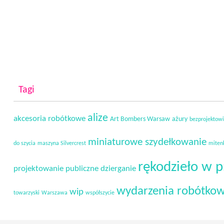
Tagi
alize
akcesoria robótkowe
Art Bombers Warsaw
ażury
bezprojektow
miniaturowe szydełkowanie
do szycia
maszyna Silvercrest
miten
rękodzieło w p
projektowanie
publiczne dzierganie
wydarzenia robótko
wip
towarzyski
Warszawa
współszycie