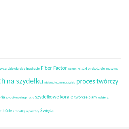
Fiber Factor
owca
dziewiarskie inspiracje
książki o rękodziele
maszyna
komin
ch
na szydełku
proces twórczy
niebezpieczne narzędzia
szydełkowe korale
ria
twórcze plany
udzierg
szydełkowe inspiracje
Święta
mieście
z robótką w podróży