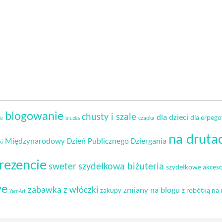
blogowanie
chusty i szale
dla dzieci
dla erpeg
ie
czapka
bluzka
na druta
Międzynarodowy Dzień Publicznego Dziergania
ki
rezencie
sweter
szydełkowa biżuteria
szydełkowe akceso
we
zabawka z włóczki
zmiany na blogu
zakupy
z robótką na 
YarnArt