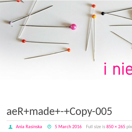
aeR+made+-+Copy-005
Ania Rasinska
5 March 2016
Full size is
850 × 265
pix