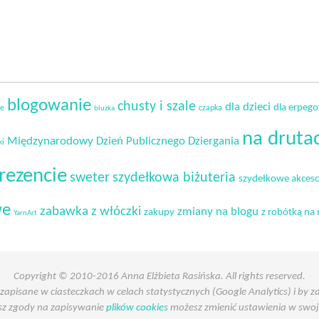
blogowanie
chusty i szale
dla dzieci
dla erpeg
ie
czapka
bluzka
na druta
Międzynarodowy Dzień Publicznego Dziergania
ki
rezencie
sweter
szydełkowa biżuteria
szydełkowe akceso
we
zabawka z włóczki
zmiany na blogu
zakupy
z robótką na 
YarnArt
Copyright © 2010-2016 Anna Elżbieta Rasińska. All rights reserved.
 zapisane w ciasteczkach w celach statystycznych (Google Analytics) i by
asz zgody na zapisywanie
plików cookies
możesz zmienić ustawienia w swoje