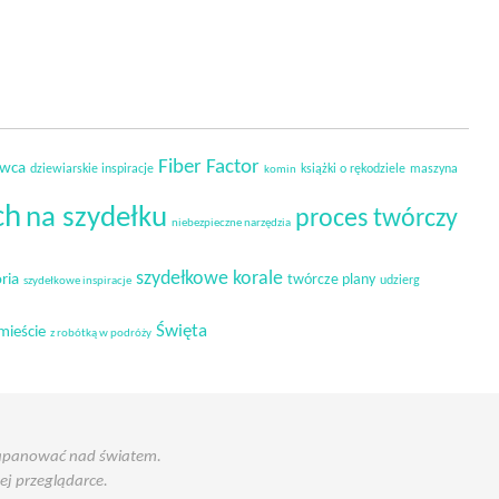
Fiber Factor
owca
dziewiarskie inspiracje
książki o rękodziele
maszyna
komin
ch
na szydełku
proces twórczy
niebezpieczne narzędzia
szydełkowe korale
ria
twórcze plany
udzierg
szydełkowe inspiracje
Święta
mieście
z robótką w podróży
 zapanować nad światem.
j przeglądarce.