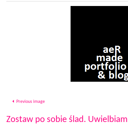
Previous image
Zostaw po sobie ślad. Uwielbiam