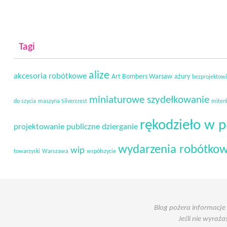
Tagi
alize
akcesoria robótkowe
Art Bombers Warsaw
ażury
bezprojektow
miniaturowe szydełkowanie
do szycia
maszyna Silvercrest
miten
rękodzieło w p
projektowanie
publiczne dzierganie
wydarzenia robótko
wip
towarzyski
Warszawa
współszycie
Blog pożera informacje
Jeśli nie wyraż