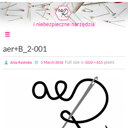
aer+B_2-001
Full size is
pixels
Ania Rasinska
5 March 2016
1032 × 613