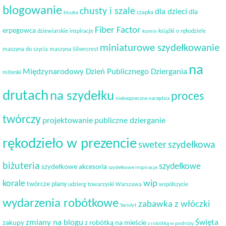
blogowanie
chusty i szale
dla dzieci
dla
czapka
bluzka
Fiber Factor
erpegowca
dziewiarskie inspiracje
książki o rękodziele
komin
miniaturowe szydełkowanie
maszyna do szycia
maszyna Silvercrest
na
Międzynarodowy Dzień Publicznego Dziergania
mitenki
drutach
na szydełku
proces
niebezpieczne narzędzia
twórczy
projektowanie
publiczne dzierganie
rękodzieło w prezencie
sweter
szydełkowa
biżuteria
szydełkowe
szydełkowe akcesoria
szydełkowe inspiracje
korale
wip
twórcze plany
udzierg towarzyski
Warszawa
współszycie
wydarzenia robótkowe
zabawka z włóczki
YarnArt
Święta
zmiany na blogu
zakupy
z robótką na mieście
z robótką w podróży