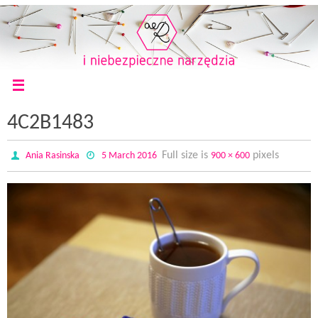
4C2B1483
Full size is
pixels
Ania Rasinska
5 March 2016
900 × 600