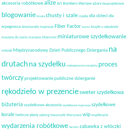
alize
akcesoria robótkowe
Art Bombers Warsaw
ażury
bezprojektowie
blogowanie
chusty i szale
dla dzieci
dla
czapka
bluzka
Fiber Factor
erpegowca
dziewiarskie inspiracje
książki o rękodziele
komin
miniaturowe szydełkowanie
maszyna do szycia
maszyna Silvercrest
na
Międzynarodowy Dzień Publicznego Dziergania
mitenki
drutach
na szydełku
proces
niebezpieczne narzędzia
twórczy
projektowanie
publiczne dzierganie
rękodzieło w prezencie
sweter
szydełkowa
biżuteria
szydełkowe
szydełkowe akcesoria
szydełkowe inspiracje
korale
wip
twórcze plany
udzierg towarzyski
Warszawa
współszycie
wydarzenia robótkowe
zabawka z włóczki
YarnArt