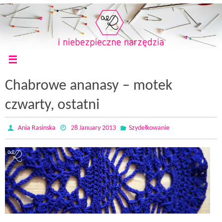
Chabrowe ananasy – motek
czwarty, ostatni
Ania Rasinska
28 January 2013
Szydełkowanie