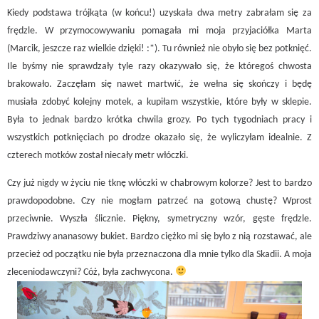
Kiedy podstawa trójkąta (w końcu!) uzyskała dwa metry zabrałam się za
frędzle. W przymocowywaniu pomagała mi moja przyjaciółka Marta
(Marcik, jeszcze raz wielkie dzięki! :*). Tu również nie obyło się bez potknięć.
Ile byśmy nie sprawdzały tyle razy okazywało się, że któregoś chwosta
brakowało. Zaczęłam się nawet martwić, że wełna się skończy i będę
musiała zdobyć kolejny motek, a kupiłam wszystkie, które były w sklepie.
Była to jednak bardzo krótka chwila grozy. Po tych tygodniach pracy i
wszystkich potknięciach po drodze okazało się, że wyliczyłam idealnie. Z
czterech motków został niecały metr włóczki.
Czy już nigdy w życiu nie tknę włóczki w chabrowym kolorze? Jest to bardzo
prawdopodobne. Czy nie mogłam patrzeć na gotową chustę? Wprost
przeciwnie. Wyszła ślicznie. Piękny, symetryczny wzór, gęste frędzle.
Prawdziwy ananasowy bukiet. Bardzo ciężko mi się było z nią rozstawać, ale
przecież od początku nie była przeznaczona dla mnie tylko dla Skadii. A moja
zleceniodawczyni? Cóż, była zachwycona.