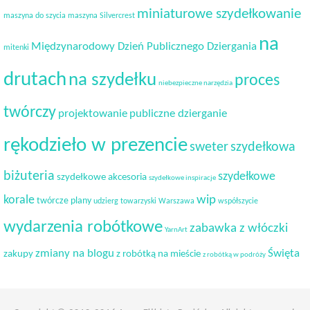
miniaturowe szydełkowanie
maszyna do szycia
maszyna Silvercrest
na
Międzynarodowy Dzień Publicznego Dziergania
mitenki
drutach
na szydełku
proces
niebezpieczne narzędzia
twórczy
projektowanie
publiczne dzierganie
rękodzieło w prezencie
sweter
szydełkowa
biżuteria
szydełkowe
szydełkowe akcesoria
szydełkowe inspiracje
korale
wip
twórcze plany
udzierg towarzyski
Warszawa
współszycie
wydarzenia robótkowe
zabawka z włóczki
YarnArt
Święta
zmiany na blogu
zakupy
z robótką na mieście
z robótką w podróży