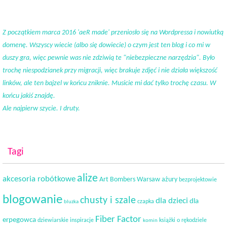
Z początkiem marca 2016 'aeR made' przeniosło się na Wordpressa i nowiutką
domenę. Wszyscy wiecie (albo się dowiecie) o czym jest ten blog i co mi w
duszy gra, więc pewnie was nie zdziwią te "niebezpieczne narzędzia". Było
trochę niespodzianek przy migracji, więc brakuje zdjęć i nie działa większość
linków, ale ten bajzel w końcu zniknie. Musicie mi dać tylko trochę czasu. W
końcu jakiś znajdę.
Ale najpierw szycie. I druty.
Tagi
alize
akcesoria robótkowe
Art Bombers Warsaw
ażury
bezprojektowie
blogowanie
chusty i szale
dla dzieci
dla
czapka
bluzka
Fiber Factor
erpegowca
dziewiarskie inspiracje
książki o rękodziele
komin