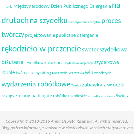
na
Międzynarodowy Dzień Publicznego Dziergania
mitenki
drutach
na szydełku
proces
niebezpieczne narzędzia
twórczy
projektowanie
publiczne dzierganie
rękodzieło w prezencie
sweter
szydełkowa
biżuteria
szydełkowe
szydełkowe akcesoria
szydełkowe inspiracje
korale
wip
twórcze plany
udzierg towarzyski
Warszawa
współszycie
wydarzenia robótkowe
zabawka z włóczki
YarnArt
Święta
zmiany na blogu
zakupy
z robótką na mieście
z robótką w podróży
Copyright © 2010-2016 Anna Elżbieta Rasińska. All rights reserved.
Blog pożera informacje zapisane w ciasteczkach w celach statystycznych