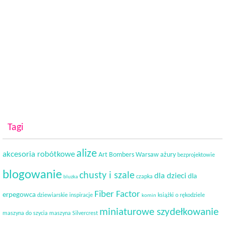
Tagi
alize
akcesoria robótkowe
Art Bombers Warsaw
ażury
bezprojektowie
blogowanie
chusty i szale
dla dzieci
dla
czapka
bluzka
Fiber Factor
erpegowca
dziewiarskie inspiracje
książki o rękodziele
komin
miniaturowe szydełkowanie
maszyna do szycia
maszyna Silvercrest