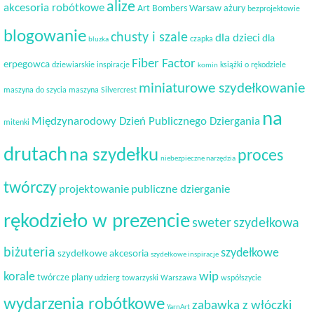
alize
akcesoria robótkowe
Art Bombers Warsaw
ażury
bezprojektowie
blogowanie
chusty i szale
dla dzieci
dla
czapka
bluzka
Fiber Factor
erpegowca
dziewiarskie inspiracje
książki o rękodziele
komin
miniaturowe szydełkowanie
maszyna do szycia
maszyna Silvercrest
na
Międzynarodowy Dzień Publicznego Dziergania
mitenki
drutach
na szydełku
proces
niebezpieczne narzędzia
twórczy
projektowanie
publiczne dzierganie
rękodzieło w prezencie
sweter
szydełkowa
biżuteria
szydełkowe
szydełkowe akcesoria
szydełkowe inspiracje
korale
wip
twórcze plany
udzierg towarzyski
Warszawa
współszycie
wydarzenia robótkowe
zabawka z włóczki
YarnArt