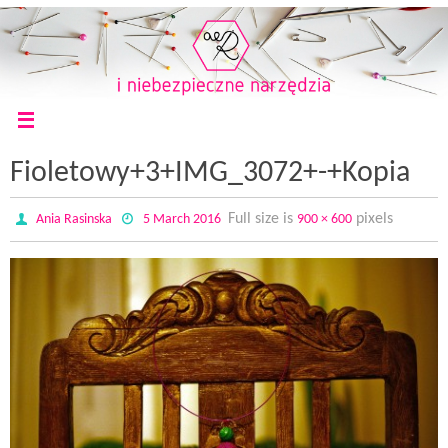
Fioletowy+3+IMG_3072+-+Kopia
Full size is
pixels
Ania Rasinska
5 March 2016
900 × 600