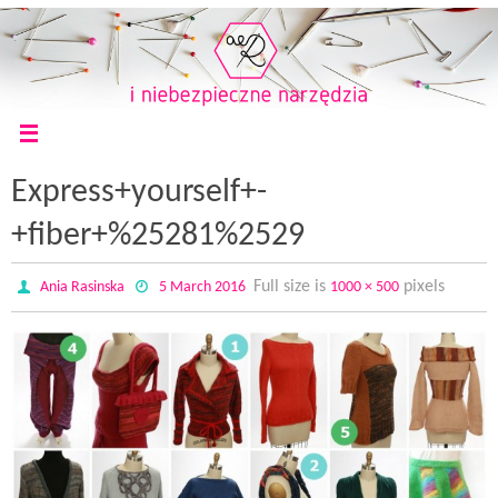
Express+yourself+-
+fiber+%25281%2529
Full size is
pixels
Ania Rasinska
5 March 2016
1000 × 500