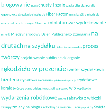
blogowanie
chusty i szale
dla dzieci
dla
czapka
bluzka
Fiber Factor
erpegowca
dziewiarskie inspiracje
książki o rękodziele
komin
miniaturowe szydełkowanie
maszyna do szycia
maszyna Silvercrest
na
Międzynarodowy Dzień Publicznego Dziergania
mitenki
drutach
na szydełku
proces
niebezpieczne narzędzia
twórczy
projektowanie
publiczne dzierganie
rękodzieło w prezencie
sweter
szydełkowa
biżuteria
szydełkowe
szydełkowe akcesoria
szydełkowe inspiracje
korale
wip
twórcze plany
udzierg towarzyski
Warszawa
współszycie
wydarzenia robótkowe
zabawka z włóczki
YarnArt
Święta
zmiany na blogu
zakupy
z robótką na mieście
z robótką w podróży