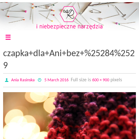
czapka+dla+Ani+bez+%25284%252
9
Full size is
pixels
Ania Rasinska
5 March 2016
600 × 900