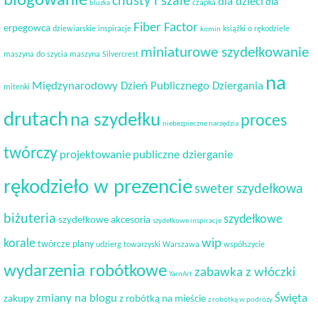
blogowanie
chusty i szale
dla dzieci
dla
czapka
bluzka
Fiber Factor
erpegowca
dziewiarskie inspiracje
książki o rękodziele
komin
miniaturowe szydełkowanie
maszyna do szycia
maszyna Silvercrest
na
Międzynarodowy Dzień Publicznego Dziergania
mitenki
drutach
na szydełku
proces
niebezpieczne narzędzia
twórczy
projektowanie
publiczne dzierganie
rękodzieło w prezencie
sweter
szydełkowa
biżuteria
szydełkowe
szydełkowe akcesoria
szydełkowe inspiracje
korale
wip
twórcze plany
udzierg towarzyski
Warszawa
współszycie
wydarzenia robótkowe
zabawka z włóczki
YarnArt
Święta
zmiany na blogu
zakupy
z robótką na mieście
z robótką w podróży